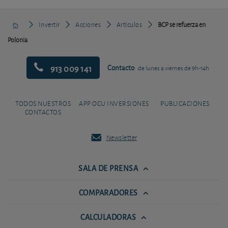
Invertir
Acciones
Artículos
BCP se refuerza en
Polonia
913 009 141
Contacto
de lunes a viernes de 9h-14h
TODOS NUESTROS
APP OCU INVERSIONES
PUBLICACIONES
CONTACTOS
Newsletter
SALA DE PRENSA
COMPARADORES
CALCULADORAS