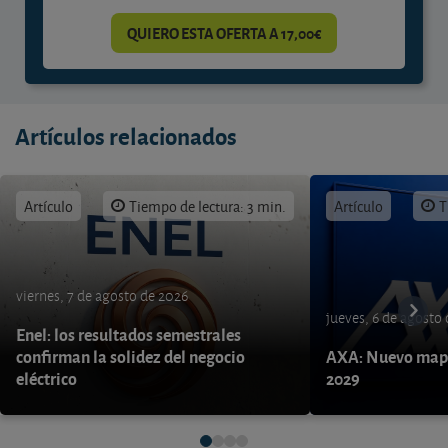
QUIERO ESTA OFERTA A 17,00€
Artículos relacionados
Artículo
Tiempo de lectura: 3 min.
Artículo
T
viernes, 7 de agosto de 2026
jueves, 6 de agosto
Enel: los resultados semestrales
confirman la solidez del negocio
AXA: Nuevo mapa
eléctrico
2029