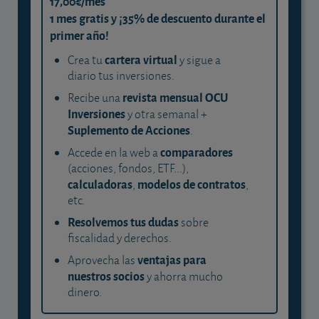
17,00€/mes
1 mes gratis y ¡35% de descuento durante el
primer año!
cartera virtual
Crea tu
y sigue a
diario tus inversiones.
revista mensual OCU
Recibe una
Inversiones
y otra semanal +
Suplemento de Acciones
.
comparadores
Accede en la web a
(acciones, fondos, ETF...),
calculadoras
modelos de contratos
,
,
etc.
Resolvemos tus dudas
sobre
fiscalidad y derechos.
ventajas para
Aprovecha las
nuestros socios
y ahorra mucho
dinero.