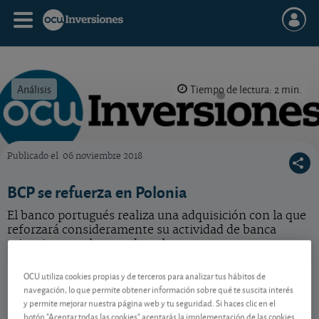
Análisis
Tiempo de lectura: 2 min.
Publicado el
06 noviembre 2018
OCU Inversiones
BCP se refuerza en Polonia
El banco portugués realiza una adquisición con la que
reforzará consideramente su actividad de banca
minorista en el mercado polaco.
BCP
1,097 EUR
OCU utiliza cookies propias y de terceros para analizar tus hábitos de
navegación, lo que permite obtener información sobre qué te suscita interés
PTBCP0AM0015
y permite mejorar nuestra página web y tu seguridad. Si haces clic en el
-0,005 EUR (-0,45 %)
07/08/2026 Lisboa
botón "Aceptar todas las cookies" aceptarás la implementación de las cookies