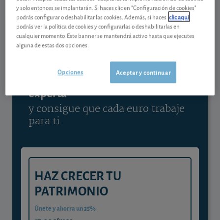
y solo entonces se implantarán. Si haces clic en "Configuración de cookies"
Ver detalladamente
podrás configurar o deshabilitar las cookies. Además, si haces
clic aquí
podrás ver la política de cookies y configurarlas o deshabilitarlas en
cualquier momento. Este banner se mantendrá activo hasta que ejecutes
alguna de estas dos opciones.
Contenido reservado a SOCIOS
Opciones
Aceptar y continuar
Gestiona tu dinero con visión
experta
y consigue que cada euro trabaje
para ti
HAZ CRECER TU
PATRIMONIO
Únete y ahorra un 35%