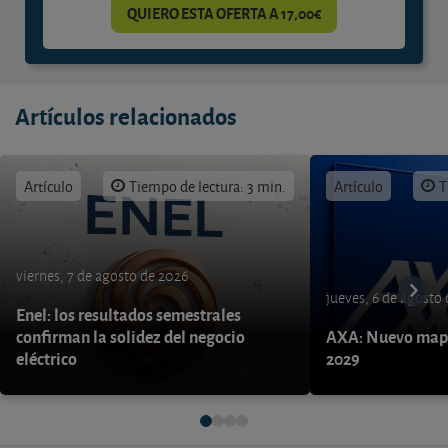
QUIERO ESTA OFERTA A 17,00€
Artículos relacionados
Artículo
Tiempo de lectura: 3 min.
Artículo
T
viernes, 7 de agosto de 2026
jueves, 6 de agosto
Enel: los resultados semestrales
confirman la solidez del negocio
AXA: Nuevo mapa
eléctrico
2029