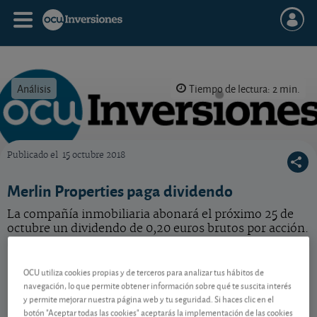
Análisis
Tiempo de lectura: 2 min.
Publicado el
15 octubre 2018
OCU Inversiones
Merlin Properties paga dividendo
La compañía inmobiliaria abonará el próximo 25 de
octubre un dividendo de 0,20 euros brutos por acción.
Merlin Properties
14,77 EUR
OCU utiliza cookies propias y de terceros para analizar tus hábitos de
ES0105025003
navegación, lo que permite obtener información sobre qué te suscita interés
-0,03 EUR (-0,20 %)
07/08/2026 Madrid
y permite mejorar nuestra página web y tu seguridad. Si haces clic en el
botón "Aceptar todas las cookies" aceptarás la implementación de las cookies