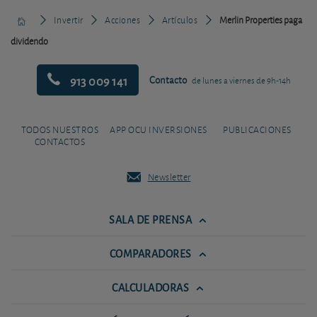
Invertir
Acciones
Artículos
Merlin Properties paga
dividendo
913 009 141
Contacto
de lunes a viernes de 9h-14h
TODOS NUESTROS
APP OCU INVERSIONES
PUBLICACIONES
CONTACTOS
Newsletter
SALA DE PRENSA
COMPARADORES
CALCULADORAS