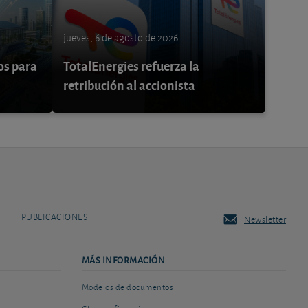
jueves, 6 de agosto de 2026
os para
TotalEnergies refuerza la
retribución al accionista
PUBLICACIONES
Newsletter
MÁS INFORMACIÓN
Modelos de documentos