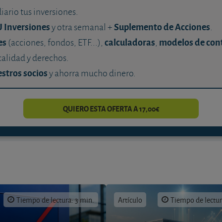
diario tus inversiones.
U Inversiones
Suplemento de Acciones
y otra semanal +
.
es
calculadoras
modelos de con
(acciones, fondos, ETF...),
,
calidad y derechos.
stros socios
y ahorra mucho dinero.
QUIERO ESTA OFERTA A 17,00€
Tiempo de lectura: 3 min.
Artículo
Tiempo de lectur