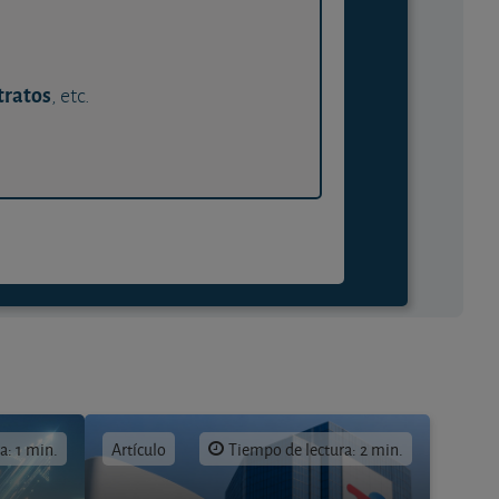
tratos
, etc.
a: 1 min.
Artículo
Tiempo de lectura: 2 min.