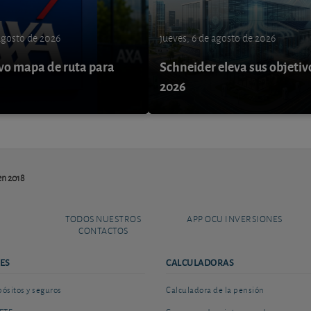
 agosto de 2026
jueves, 6 de agosto de 2026
o mapa de ruta para
Schneider eleva sus objetiv
9
2026
en 2018
TODOS NUESTROS
APP OCU INVERSIONES
CONTACTOS
ES
CALCULADORAS
sitos y seguros
Calculadora de la pensión