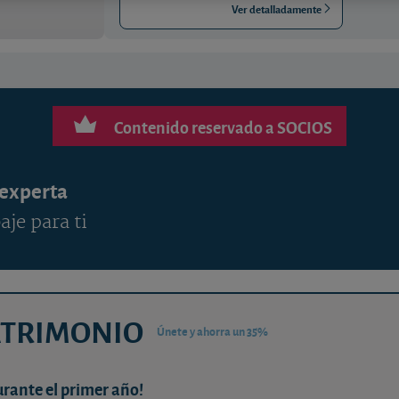
Ver detalladamente
Contenido reservado a SOCIOS
 experta
aje para ti
ATRIMONIO
Únete y ahorra un 35%
urante el primer año!