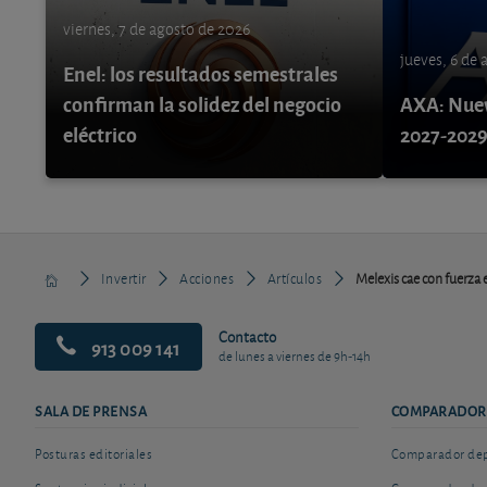
viernes, 7 de agosto de 2026
jueves, 6 de
Enel: los resultados semestrales
confirman la solidez del negocio
AXA: Nuev
eléctrico
2027-202
Invertir
Acciones
Artículos
Melexis cae con fuerza 
Contacto
913 009 141
de lunes a viernes de 9h-14h
SALA DE PRENSA
COMPARADOR
Posturas editoriales
Comparador depó