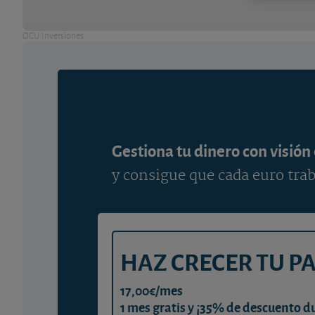
OCU Inversiones
Gestiona tu dinero con visión
y consigue que cada euro trab
HAZ CRECER TU P
17,00€/mes
1 mes gratis y ¡35% de descuento d