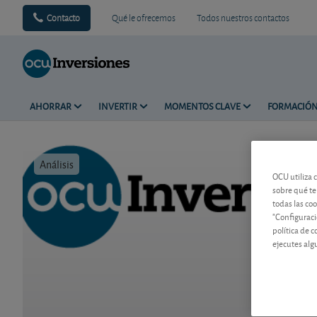
Contacto
Qué le ofrecemos
Todos nuestros contactos
AHORRAR
INVERTIR
MOMENTOS CLAVE
FORMACIÓ
Análisis
Tiempo de 
OCU utiliza 
sobre qué te
todas las co
"Configuraci
política de 
ejecutes alg