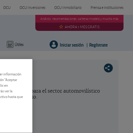
OCU
OCU Inversiones
OCU Inmobiliario
Prensa e instituciones
Análisis, recomendaciones, carteras modelo y mucho más
AHORA 1 MES GRATIS
Iniciar sesión
Regístrate
Útiles
|
ner información
18
tón "Aceptar
lic en
ás ver la
iconductores para el sector automovilístico
activo hasta que
máximos de junio.