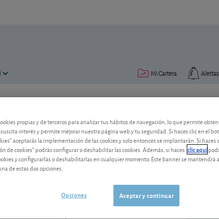
N
Mi Cartera
Alertas
Publicado el
09 octubre 2018
lectura: 2 min.
cookies propias y de terceros para analizar tus hábitos de navegación, lo que permite obte
Melexis cae con fuerza en 20
 suscita interés y permite mejorar nuestra página web y tu seguridad. Si haces clic en el bo
okies" aceptarás la implementación de las cookies y solo entonces se implantarán. Si haces c
ón de cookies" podrás configurar o deshabilitar las cookies. Además, si haces
clic aquí
podr
La cotización de este fabricante de sem
cookies y configurarlas o deshabilitarlas en cualquier momento. Este banner se mantendrá 
pierde un tercio de su valor desde los 
una de estas dos opciones.
Melexis
72,00 EUR
BE0165385973
Opciones
Aceptar y continuar
0,65 EUR (0,91 %)
07/08/2026 Bruselas