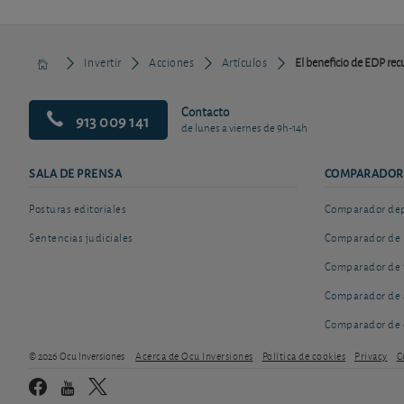
Invertir
Acciones
Artículos
El beneficio de EDP recu
Contacto
913 009 141
de lunes a viernes de 9h-14h
SALA DE PRENSA
COMPARADOR
Posturas editoriales
Comparador depó
Sentencias judiciales
Comparador de 
Comparador de 
Comparador de 
Comparador de 
© 2026 Ocu Inversiones
Acerca de Ocu Inversiones
Política de cookies
Privacy
C