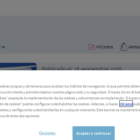
N
Mi Cartera
Alertas
Publicado el
18 septiembre 2018
lectura: 2 min.
cookies propias y de terceros para analizar tus hábitos de navegación, lo que permite obte
 suscita interés y permite mejorar nuestra página web y tu seguridad. Si haces clic en el bo
okies" aceptarás la implementación de las cookies y solo entonces se implantarán. Si haces c
ón de cookies" podrás configurar o deshabilitar las cookies. Además, si haces
clic aquí
podr
cookies y configurarlas o deshabilitarlas en cualquier momento. Este banner se mantendrá 
una de estas dos opciones.
El beneficio de EDP recula en
Opciones
Aceptar y continuar
Según lo esperado, los resultados de la