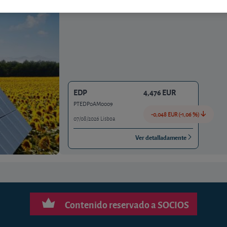
descendente del trimestre anterior.
EDP
4,476 EUR
PTEDP0AM0009
-0,048 EUR (-1,06 %)
07/08/2026 Lisboa
Ver detalladamente
Contenido reservado a SOCIOS