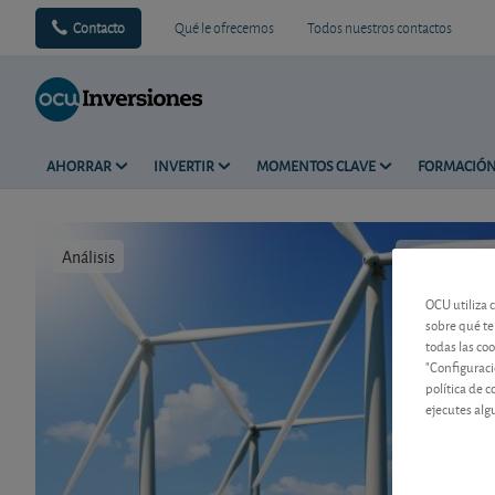
Contacto
Qué le ofrecemos
Todos nuestros contactos
AHORRAR
INVERTIR
MOMENTOS CLAVE
FORMACIÓ
Análisis
Tiempo de 
OCU utiliza 
sobre qué te
todas las co
"Configuraci
política de 
ejecutes alg