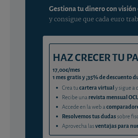
Gestiona tu dinero con visión
y consigue que cada euro trab
HAZ CRECER TU P
17,00€/mes
1 mes gratis y ¡35% de descuento d
cartera virtual
Crea tu
y sigue a 
revista mensual OC
Recibe una
comparador
Accede en la web a
Resolvemos tus dudas
sobre fis
ventajas para nue
Aprovecha las