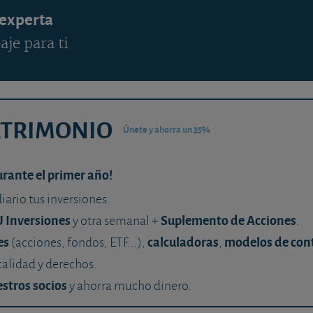
 experta
aje para ti
ATRIMONIO
Únete y ahorra un 35%
urante el primer año!
diario tus inversiones.
U Inversiones
Suplemento de Acciones
y otra semanal +
.
es
calculadoras
modelos de con
(acciones, fondos, ETF...),
,
calidad y derechos.
stros socios
y ahorra mucho dinero.