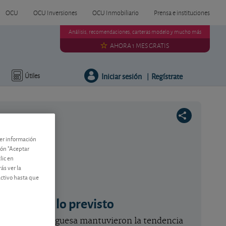
OCU
OCU Inversiones
OCU Inmobiliario
Prensa e instituciones
Análisis, recomendaciones, carteras modelo y mucho más
AHORA 1 MES GRATIS
Iniciar sesión
Regístrate
Útiles
|
ner información
tón "Aceptar
lic en
ás ver la
activo hasta que
 línea con lo previsto
 eléctrica portuguesa mantuvieron la tendencia