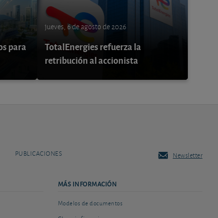
jueves, 6 de agosto de 2026
os para
TotalEnergies refuerza la
retribución al accionista
PUBLICACIONES
Newsletter
MÁS INFORMACIÓN
Modelos de documentos