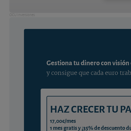
OCU Inversiones
Gestiona tu dinero con visión
y consigue que cada euro trab
HAZ CRECER TU P
17,00€/mes
1 mes gratis y ¡35% de descuento d