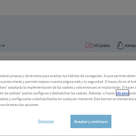
N
Mi Cartera
Alertas
Publicado el
25 septiembre 2018
lectura: 1 min.
cookies propias y de terceros para analizar tus hábitos de navegación, lo que permite obte
¿Carrefour estaría interesad
 suscita interés y permite mejorar nuestra página web y tu seguridad. Si haces clic en el bo
okies" aceptarás la implementación de las cookies y solo entonces se implantarán. Si haces c
ón de cookies" podrás configurar o deshabilitar las cookies. Además, si haces
clic aquí
podr
Los rumores sobre un possible acercam
cookies y configurarlas o deshabilitarlas en cualquier momento. Este banner se mantendrá 
francesas resultan contradictorios.
una de estas dos opciones.
Carrefour
15,77 EUR
FR0000120172
Opciones
Aceptar y continuar
-0,155 EUR (-0,97 %)
07/08/2026 París