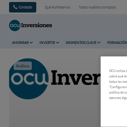
Contacto
Qué le ofrecemos
Todos nuestros contactos
AHORRAR
INVERTIR
MOMENTOS CLAVE
FORMACIÓ
Análisis
Tiempo de 
OCU utiliza 
sobre qué te
todas las co
"Configuraci
política de 
ejecutes alg