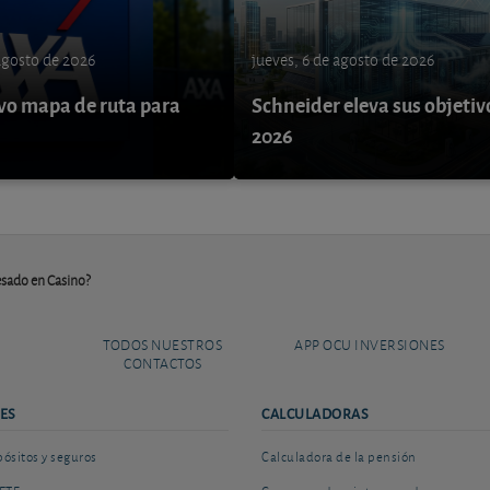
 agosto de 2026
jueves, 6 de agosto de 2026
o mapa de ruta para
Schneider eleva sus objetiv
9
2026
resado en Casino?
TODOS NUESTROS
APP OCU INVERSIONES
CONTACTOS
ES
CALCULADORAS
sitos y seguros
Calculadora de la pensión