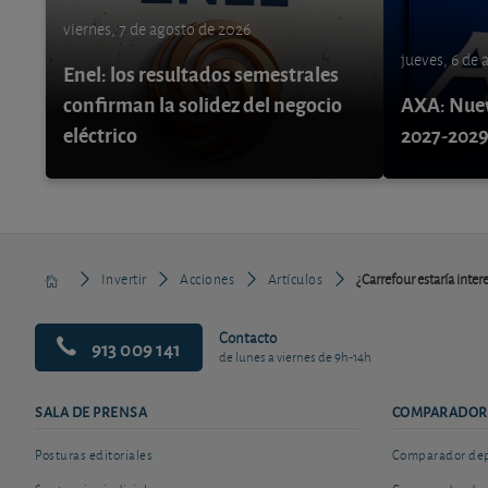
viernes, 7 de agosto de 2026
jueves, 6 de
Enel: los resultados semestrales
confirman la solidez del negocio
AXA: Nuev
eléctrico
2027-202
Invertir
Acciones
Artículos
¿Carrefour estaría inte
Contacto
913 009 141
de lunes a viernes de 9h-14h
SALA DE PRENSA
COMPARADOR
Posturas editoriales
Comparador depó