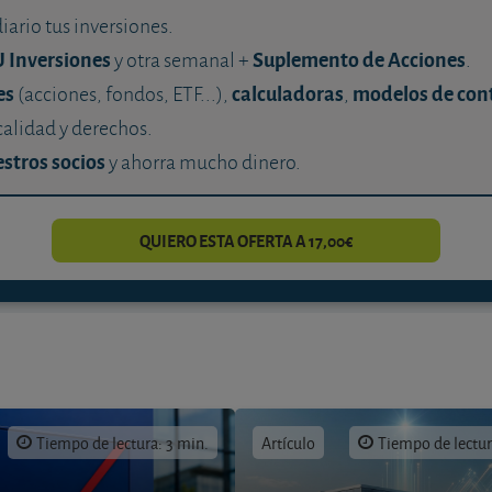
diario tus inversiones.
U Inversiones
Suplemento de Acciones
y otra semanal +
.
es
calculadoras
modelos de con
(acciones, fondos, ETF...),
,
calidad y derechos.
stros socios
y ahorra mucho dinero.
QUIERO ESTA OFERTA A 17,00€
Tiempo de lectura: 3 min.
Artículo
Tiempo de lectur