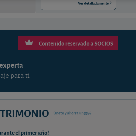
Ver detalladamente
Contenido reservado a SOCIOS
 experta
aje para ti
ATRIMONIO
Únete y ahorra un 35%
urante el primer año!