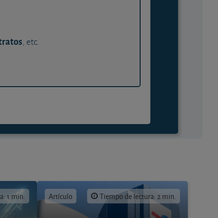
tratos
, etc.
a: 1 min.
Artículo
Tiempo de lectura: 2 min.