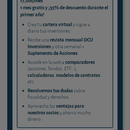
17,00€/mes
1 mes gratis y ¡35% de descuento durante el
primer año!
cartera virtual
Crea tu
y sigue a
diario tus inversiones.
revista mensual OCU
Recibe una
Inversiones
y otra semanal +
Suplemento de Acciones
.
comparadores
Accede en la web a
(acciones, fondos, ETF...),
calculadoras
modelos de contratos
,
,
etc.
Resolvemos tus dudas
sobre
fiscalidad y derechos.
ventajas para
Aprovecha las
nuestros socios
y ahorra mucho
dinero.