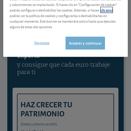
y solo entonces se implantarán. Si haces clic en "Configuración de cookies"
Ver detalladamente
podrás configurar o deshabilitar las cookies. Además, si haces
clic aquí
podrás ver la política de cookies y configurarlas o deshabilitarlas en
cualquier momento. Este banner se mantendrá activo hasta que ejecutes
alguna de estas dos opciones.
Contenido reservado a SOCIOS
Opciones
Aceptar y continuar
Gestiona tu dinero con visión
experta
y consigue que cada euro trabaje
para ti
HAZ CRECER TU
PATRIMONIO
Únete y ahorra un 35%