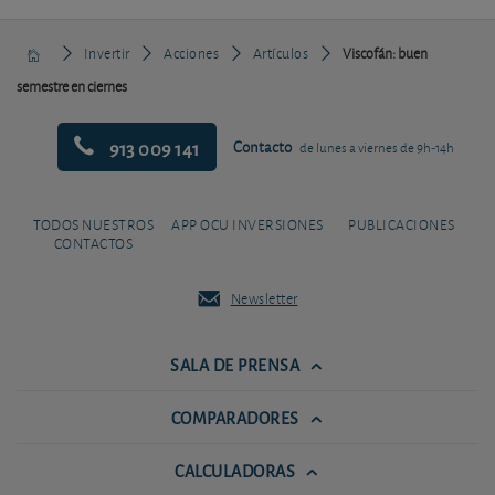
Invertir
Acciones
Artículos
Viscofán: buen
semestre en ciernes
913 009 141
Contacto
de lunes a viernes de 9h-14h
TODOS NUESTROS
APP OCU INVERSIONES
PUBLICACIONES
CONTACTOS
Newsletter
SALA DE PRENSA
COMPARADORES
CALCULADORAS