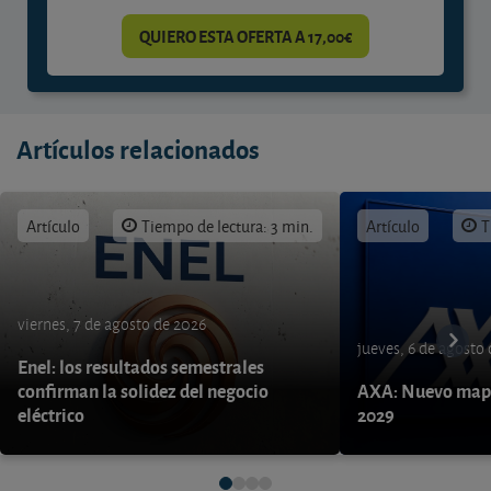
QUIERO ESTA OFERTA A 17,00€
Artículos relacionados
Artículo
Tiempo de lectura: 3 min.
Artículo
T
viernes, 7 de agosto de 2026
jueves, 6 de agosto
Enel: los resultados semestrales
confirman la solidez del negocio
AXA: Nuevo mapa
eléctrico
2029