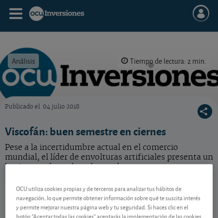
Análisis
Tiempo de lectura: 2 min.
Publicado el
04 julio 2018
OCU Inversiones
Viscofán: buen semestre en ciernes
Pese a la incertidumbre actual en el comercio
mundial, el líder de envolturas artificiales presenta un
horizonte alentador a largo plazo.
Viscofán
57,40 EUR
OCU utiliza cookies propias y de terceros para analizar tus hábitos de
navegación, lo que permite obtener información sobre qué te suscita interés
ES0184262212
y permite mejorar nuestra página web y tu seguridad. Si haces clic en el
0,7 EUR (1,23 %)
07/08/2026 Madrid
botón "Aceptar todas las cookies" aceptarás la implementación de las cookies