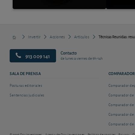
Invertir
Acciones
Artículos
Técnicas Reunidas: resu
Contacto
913 009 141
de lunes a viernes de 9h-14h
SALA DE PRENSA
COMPARADOR
Posturas editoriales
Comparador depó
Sentencias judiciales
Comparador de 
Comparador de 
Comparador de 
Comparador de 
© 2026 Ocu Inversiones
Acerca de Ocu Inversiones
Política de cookies
Privacy
C