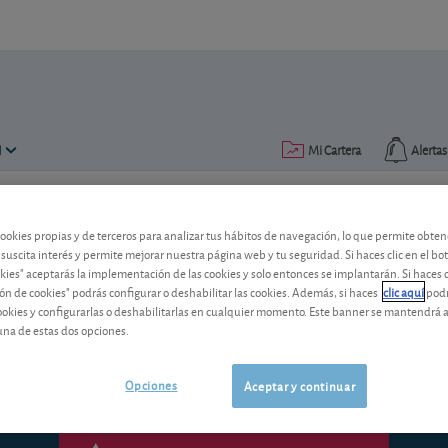
N
Mi Cartera
Alertas
Publicado el
27 julio 2018
lectura: 1 min.
cookies propias y de terceros para analizar tus hábitos de navegación, lo que permite obte
 suscita interés y permite mejorar nuestra página web y tu seguridad. Si haces clic en el bo
Técnicas Reunidas: resultad
okies" aceptarás la implementación de las cookies y solo entonces se implantarán. Si haces c
ón de cookies" podrás configurar o deshabilitar las cookies. Además, si haces
clic aquí
podr
La compañía publica sus resultados de 
cookies y configurarlas o deshabilitarlas en cualquier momento. Este banner se mantendrá 
previsiones. ¿Y nosotros?
una de estas dos opciones.
Opciones
Aceptar y continuar