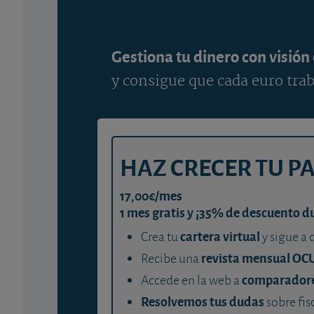
Gestiona tu dinero con visión
y consigue que cada euro trab
HAZ CRECER TU P
17,00€/mes
1 mes gratis y ¡35% de descuento d
cartera virtual
Crea tu
y sigue a 
revista mensual OC
Recibe una
comparador
Accede en la web a
Resolvemos tus dudas
sobre fis