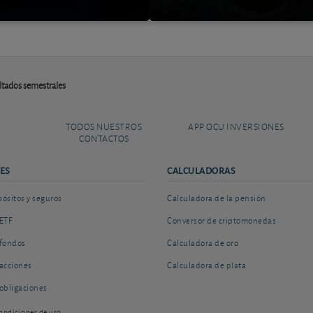
ltados semestrales
TODOS NUESTROS
APP OCU INVERSIONES
CONTACTOS
ES
CALCULADORAS
sitos y seguros
Calculadora de la pensión
ETF
Conversor de criptomonedas
fondos
Calculadora de oro
acciones
Calculadora de plata
obligaciones
ondiciones de uso