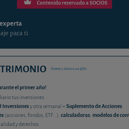
Contenido reservado a SOCIOS
 experta
aje para ti
ATRIMONIO
Únete y ahorra un 35%
urante el primer año!
diario tus inversiones.
U Inversiones
Suplemento de Acciones
y otra semanal +
.
es
calculadoras
modelos de con
(acciones, fondos, ETF...),
,
calidad y derechos.