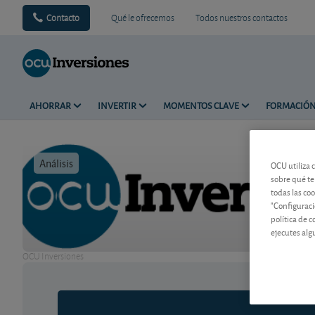
Contacto
Qué le ofrecemos
Todos nuestros contactos
AHORRAR
INVERTIR
MOMENTOS CLAVE
FORMACIÓ
Análisis
Tiempo de 
OCU utiliza 
sobre qué te
todas las co
"Configuraci
política de 
ejecutes alg
OCU Inversiones