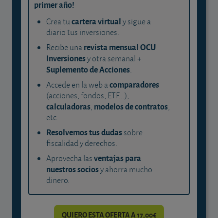
primer año!
cartera virtual
Crea tu
y sigue a
diario tus inversiones.
revista mensual OCU
Recibe una
Inversiones
y otra semanal +
Suplemento de Acciones
.
comparadores
Accede en la web a
(acciones, fondos, ETF...),
calculadoras
modelos de contratos
,
,
etc.
Resolvemos tus dudas
sobre
fiscalidad y derechos.
ventajas para
Aprovecha las
nuestros socios
y ahorra mucho
dinero.
QUIERO ESTA OFERTA A 17,00€