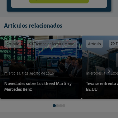
Artículos relacionados
Artículo
Tiempo de lectura: 2 min.
Artículo
T
miércoles, 5 de agosto de 2026
miércoles, 5 de ago
Novedades sobre Lockheed Martin y
Teva se enfrenta 
Mercedes Benz
EE.UU