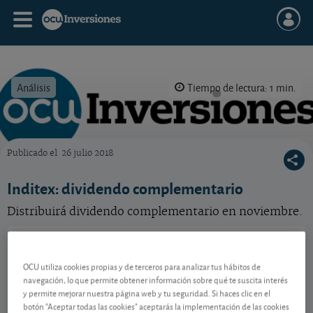
Análisis
Tiempo de lectura: 1 min.
Publicado el
26 julio 2018
OCU Inversiones
Inditex: dividendo complementario
Distribuirá dividendo complementario en noviembre.
Inditex
58,50 EUR
ES0148396007
OCU utiliza cookies propias y de terceros para analizar tus hábitos de
0,32 EUR (0,55 %)
05/08/2026 Madrid
navegación, lo que permite obtener información sobre qué te suscita interés
y permite mejorar nuestra página web y tu seguridad. Si haces clic en el
Ver detalladamente
botón "Aceptar todas las cookies" aceptarás la implementación de las cookies