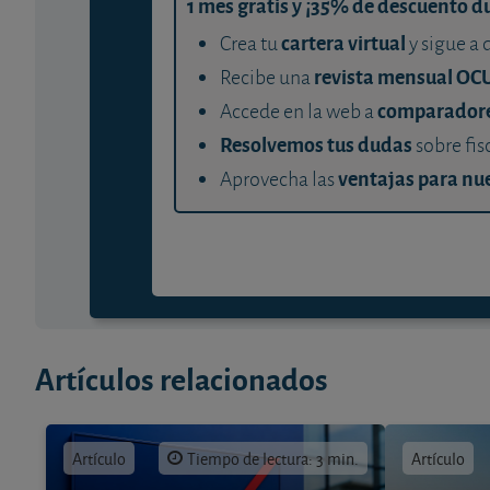
1 mes gratis y ¡35% de descuento d
cartera virtual
Crea tu
y sigue a 
revista mensual OC
Recibe una
comparador
Accede en la web a
Resolvemos tus dudas
sobre fis
ventajas para nue
Aprovecha las
Artículos relacionados
Artículo
Tiempo de lectura: 3 min.
Artículo