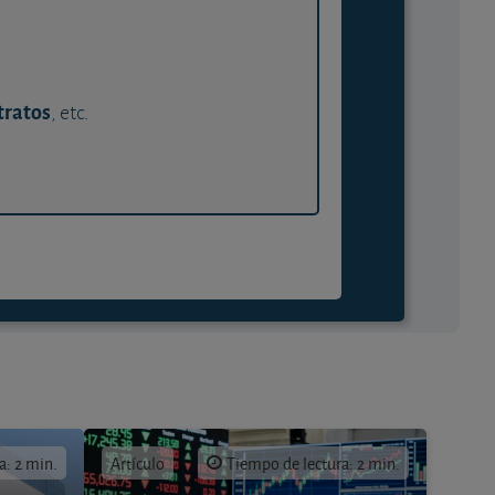
tratos
, etc.
a: 2 min.
Artículo
Tiempo de lectura: 2 min.