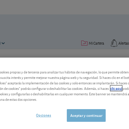
N
Mi Cartera
Alertas
Publicado el
19 abril 2018
lectura: 2 min.
cookies propias y de terceros para analizar tus hábitos de navegación, lo que permite obte
Castigo bursátil tras conocer
 suscita interés y permite mejorar nuestra página web y tu seguridad. Si haces clic en el bo
okies" aceptarás la implementación de las cookies y solo entonces se implantarán. Si haces c
Los problemas de este proveedor de serv
ón de cookies" podrás configurar o deshabilitar las cookies. Además, si haces
clic aquí
podr
cookies y configurarlas o deshabilitarlas en cualquier momento. Este banner se mantendrá 
rentabilidad castigan la cotización.
una de estas dos opciones.
IBM
235,92 USD
-
US4592001014
Opciones
Aceptar y continuar
05/08/2026 Nueva
York