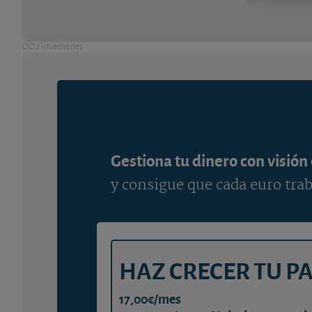
OCU Inversiones
Gestiona tu dinero con visión
y consigue que cada euro trab
HAZ CRECER TU P
17,00€/mes