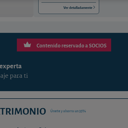
Ver detalladamente
Contenido reservado a SOCIOS
 experta
aje para ti
ATRIMONIO
Únete y ahorra un 35%