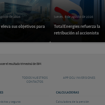
 agosto de 2026
jueves, 6 de agosto de 2026
eleva sus objetivos para
TotalEnergies refuerza la
retribución al accionista
nocer el resultado trimestral de IBM
TODOS NUESTROS
APP OCU INVERSIONES
CONTACTOS
ES
CALCULADORAS
sitos y seguros
Calculadora de la pensión