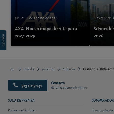
jueves, 6 de agosto de 2026
jueves, 6 de
AXA: Nuevo mapa de ruta para
Schneider 
2027-2029
2026
Invertir
Acciones
Artículos
Castigo bursátil tras co
Contacto
913 009 141
de lunes a viernes de 9h-14h
SALA DE PRENSA
COMPARADOR
Posturas editoriales
Comparador depó