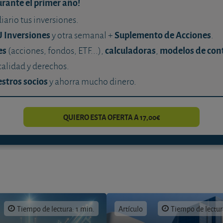
urante el primer año!
diario tus inversiones.
U Inversiones
Suplemento de Acciones
y otra semanal +
.
es
calculadoras
modelos de con
(acciones, fondos, ETF...),
,
calidad y derechos.
stros socios
y ahorra mucho dinero.
QUIERO ESTA OFERTA A 17,00€
Tiempo de lectura: 1 min.
Artículo
Tiempo de lectur