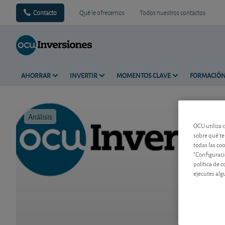
Contacto
Qué le ofrecemos
Todos nuestros contactos
AHORRAR
INVERTIR
MOMENTOS CLAVE
FORMACIÓ
Análisis
Tiempo de 
OCU utiliza 
sobre qué te
todas las co
"Configuraci
política de 
ejecutes alg