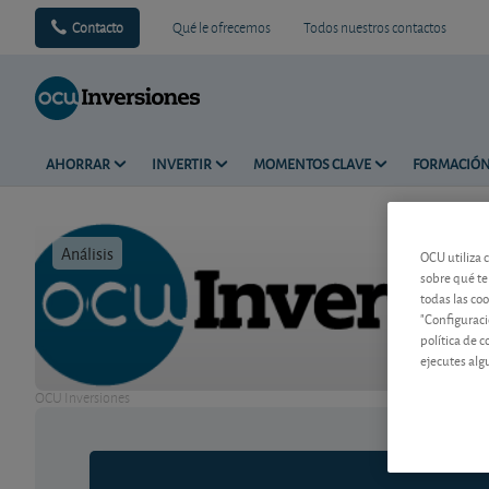
Contacto
Qué le ofrecemos
Todos nuestros contactos
AHORRAR
INVERTIR
MOMENTOS CLAVE
FORMACIÓ
Análisis
Tiempo de 
OCU utiliza 
sobre qué te
todas las co
"Configuraci
política de 
ejecutes alg
OCU Inversiones