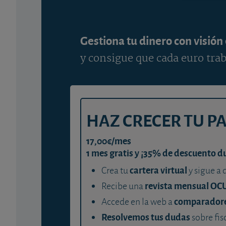
Gestiona tu dinero con visión
y consigue que cada euro trab
HAZ CRECER TU P
17,00€/mes
1 mes gratis y ¡35% de descuento d
cartera virtual
Crea tu
y sigue a 
revista mensual OC
Recibe una
comparador
Accede en la web a
Resolvemos tus dudas
sobre fis