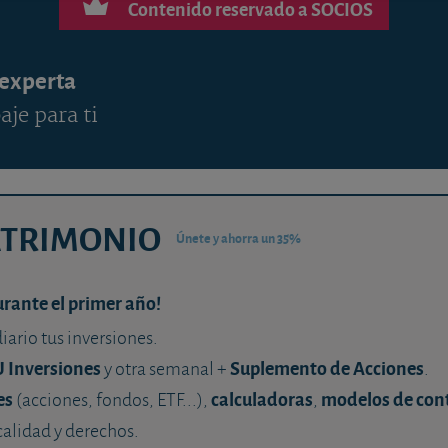
Contenido reservado a SOCIOS
 experta
aje para ti
ATRIMONIO
Únete y ahorra un 35%
urante el primer año!
diario tus inversiones.
U Inversiones
Suplemento de Acciones
y otra semanal +
.
es
calculadoras
modelos de con
(acciones, fondos, ETF...),
,
calidad y derechos.