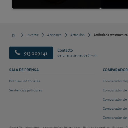
Invertir
Acciones
Artículos
Atribulada reestructurac
Contacto
913 009 141
de lunes a viernes de 9h-14h
SALA DE PRENSA
COMPARADOR
Posturas editoriales
Comparador depó
Sentencias judiciales
Comparador de 
Comparador de 
Comparador de 
Comparador de 
© 2026 Ocu Inversiones
Acerca de Ocu Inversiones
Política de cookies
Privacy
C