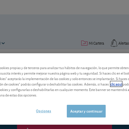
N
Mi Cartera
Alertas
Publicado el
24 abril 2018
lectura: 2 min.
cookies propias y de terceros para analizar tus hábitos de navegación, lo que permite obte
 suscita interés y permite mejorar nuestra página web y tu seguridad. Si haces clic en el bo
Atribulada reestructuración 
okies" aceptarás la implementación de las cookies y solo entonces se implantarán. Si haces c
ón de cookies" podrás configurar o deshabilitar las cookies. Además, si haces
clic aquí
podr
El conglomerado industrial americano ll
cookies y configurarlas o deshabilitarlas en cualquier momento. Este banner se mantendrá 
no exento de peligros. Pero los primero
una de estas dos opciones.
Opciones
Aceptar y continuar