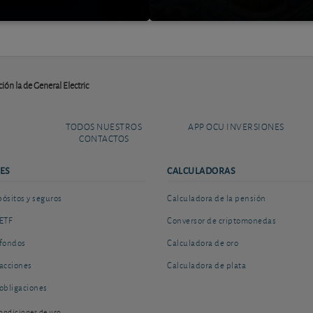
ión la de General Electric
TODOS NUESTROS
APP OCU INVERSIONES
CONTACTOS
ES
CALCULADORAS
sitos y seguros
Calculadora de la pensión
ETF
Conversor de criptomonedas
fondos
Calculadora de oro
acciones
Calculadora de plata
obligaciones
ondiciones de uso