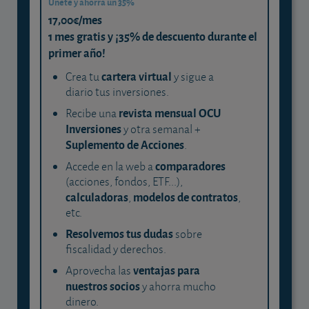
Únete y ahorra un 35%
17,00€/mes
1 mes gratis y ¡35% de descuento durante el
primer año!
cartera virtual
Crea tu
y sigue a
diario tus inversiones.
revista mensual OCU
Recibe una
Inversiones
y otra semanal +
Suplemento de Acciones
.
comparadores
Accede en la web a
(acciones, fondos, ETF...),
calculadoras
modelos de contratos
,
,
etc.
Resolvemos tus dudas
sobre
fiscalidad y derechos.
ventajas para
Aprovecha las
nuestros socios
y ahorra mucho
dinero.