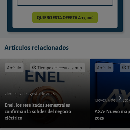
QUIERO ESTA OFERTA A 17,00€
Artículos relacionados
Artículo
Tiempo de lectura: 3 min.
Artículo
T
viernes, 7 de agosto de 2026
jueves, 6 de agosto
Enel: los resultados semestrales
confirman la solidez del negocio
AXA: Nuevo mapa
eléctrico
2029