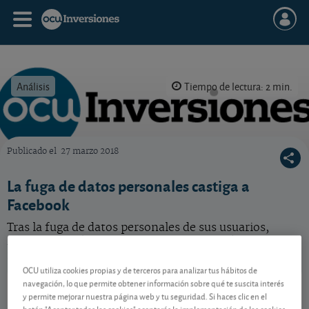
Análisis
Tiempo de lectura: 2 min.
Publicado el
27 marzo 2018
OCU Inversiones
La fuga de datos personales castiga a
Facebook
Tras la fuga de datos personales de sus usuarios,
Facebook está en el punto de mira de políticos e
inversores.
OCU utiliza cookies propias y de terceros para analizar tus hábitos de
Meta Platforms
590,21 USD
navegación, lo que permite obtener información sobre qué te suscita interés
y permite mejorar nuestra página web y tu seguridad. Si haces clic en el
US30303M1027