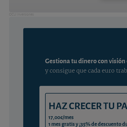
OCU Inversiones
Gestiona tu dinero con visión
y consigue que cada euro trab
HAZ CRECER TU P
17,00€/mes
1 mes gratis y ¡35% de descuento d