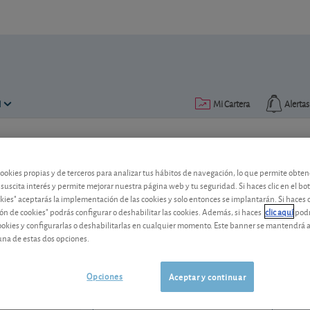
N
Mi Cartera
Alertas
Publicado el
09 febrero 2018
lectura: 2 min.
cookies propias y de terceros para analizar tus hábitos de navegación, lo que permite obte
Rebajamos nuestras previsio
 suscita interés y permite mejorar nuestra página web y tu seguridad. Si haces clic en el bo
okies" aceptarás la implementación de las cookies y solo entonces se implantarán. Si haces c
ón de cookies" podrás configurar o deshabilitar las cookies. Además, si haces
clic aquí
podr
La reforma fiscal en EE.UU. no benefic
cookies y configurarlas o deshabilitarlas en cualquier momento. Este banner se mantendrá 
norteameriano.
una de estas dos opciones.
Pfizer
25,81 USD
US7170811035
Opciones
Aceptar y continuar
0,4 USD (1,57 %)
05/08/2026 Nueva York