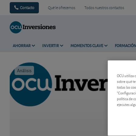
Contacto
Qué le ofrecemos
Todos nuestros contactos
AHORRAR
INVERTIR
MOMENTOS CLAVE
FORMACIÓ
Análisis
Tiempo de 
OCU utiliza 
sobre qué te
todas las co
"Configuraci
política de 
ejecutes alg