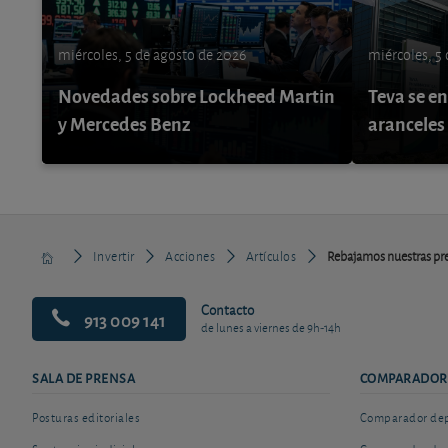
miércoles, 5 de agosto de 2026
miércoles, 5
Novedades sobre Lockheed Martin
Teva se e
y Mercedes Benz
aranceles
Invertir
Acciones
Artículos
Rebajamos nuestras pre
Contacto
913 009 141
de lunes a viernes de 9h-14h
SALA DE PRENSA
COMPARADOR
Posturas editoriales
Comparador depó