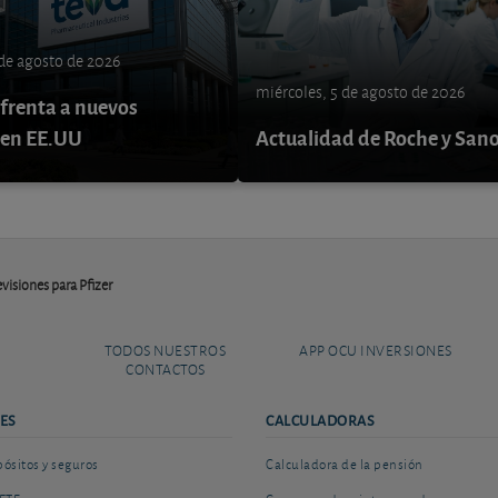
 de agosto de 2026
miércoles, 5 de agosto de 2026
nfrenta a nuevos
 en EE.UU
Actualidad de Roche y Sano
visiones para Pfizer
TODOS NUESTROS
APP OCU INVERSIONES
CONTACTOS
ES
CALCULADORAS
sitos y seguros
Calculadora de la pensión