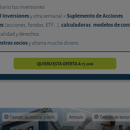
diario tus inversiones.
U Inversiones
Suplemento de Acciones
y otra semanal +
.
es
calculadoras
modelos de con
(acciones, fondos, ETF...),
,
calidad y derechos.
stros socios
y ahorra mucho dinero.
QUIERO ESTA OFERTA A 17,00€
Tiempo de lectura: 2 min.
Artículo
Tiempo de lectur