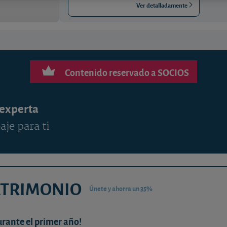
Ver detalladamente
Contenido reservado a SOCIOS
 experta
aje para ti
ATRIMONIO
Únete y ahorra un 35%
urante el primer año!