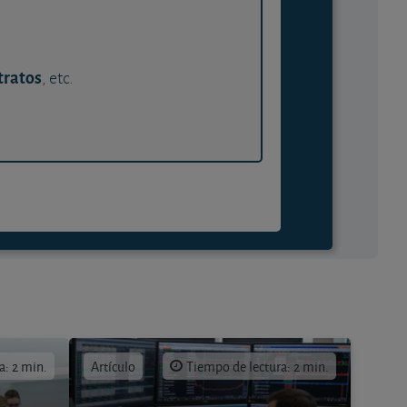
tratos
, etc.
a: 2 min.
Artículo
Tiempo de lectura: 2 min.