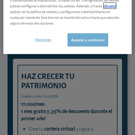
podrás configurar o deshabilitar las cookies. Además, si haces
clic aquí
podrás ver la política de cookies y configurarlas o deshabilitarlas en
Gestiona tu dinero con visión
cualquier momento. Este banner se mantendrá activo hasta que ejecutes
alguna de estas dos opciones.
experta
y consigue que cada euro trabaje
Opciones
Aceptar y continuar
para ti
HAZ CRECER TU
PATRIMONIO
Únete y ahorra un 35%
17,00€/mes
1 mes gratis y ¡35% de descuento durante el
primer año!
cartera virtual
Crea tu
y sigue a