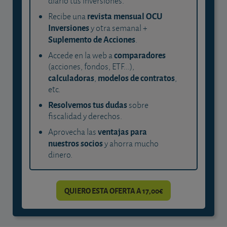
diario tus inversiones.
revista mensual OCU
Recibe una
Inversiones
y otra semanal +
Suplemento de Acciones
.
comparadores
Accede en la web a
(acciones, fondos, ETF...),
calculadoras
modelos de contratos
,
,
etc.
Resolvemos tus dudas
sobre
fiscalidad y derechos.
ventajas para
Aprovecha las
nuestros socios
y ahorra mucho
dinero.
QUIERO ESTA OFERTA A 17,00€