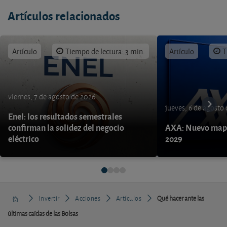
Artículos relacionados
Artículo
Tiempo de lectura: 3 min.
Artículo
T
viernes, 7 de agosto de 2026
jueves, 6 de agosto
Enel: los resultados semestrales
confirman la solidez del negocio
AXA: Nuevo mapa
eléctrico
2029
Invertir
Acciones
Artículos
Qué hacer ante las
últimas caídas de las Bolsas