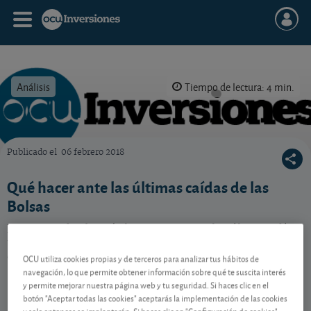
Análisis
Tiempo de lectura: 4 min.
Publicado el
06 febrero 2018
OCU Inversiones
Qué hacer ante las últimas caídas de las
Bolsas
Los mercados bursátiles registran en los últimos días
una severa corrección. ¿Cómo reaccionar ante esta
caída acelerada de los mercados financieros?
OCU utiliza cookies propias y de terceros para analizar tus hábitos de
navegación, lo que permite obtener información sobre qué te suscita interés
y permite mejorar nuestra página web y tu seguridad. Si haces clic en el
botón "Aceptar todas las cookies" aceptarás la implementación de las cookies
Contenido reservado a SOCIOS
y solo entonces se implantarán. Si haces clic en "Configuración de cookies"