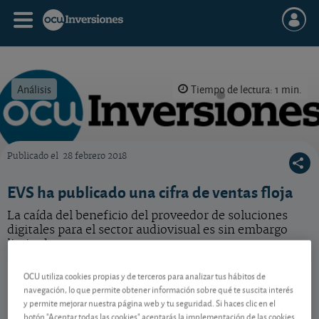
Análisis
Tiempo de lectura: 1 min.
Publicado el
28 febrero 2018
OCU Inversiones
EVS ha publicado una cifra de ventas floja
La caída del beneficio del proveedor de soluciones
digitales para el sector audiovisual es sin embargo
limitada.
EVS
27,95 EUR
OCU utiliza cookies propias y de terceros para analizar tus hábitos de
navegación, lo que permite obtener información sobre qué te suscita interés
BE0003820371
y permite mejorar nuestra página web y tu seguridad. Si haces clic en el
-0,4 EUR (-1,41 %)
10/08/2026 Bruselas
botón "Aceptar todas las cookies" aceptarás la implementación de las cookies