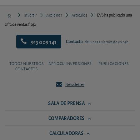
Invertir
Acciones
Artículos
EVS ha publicado una
cifra de ventas floja
913 009 141
Contacto
de lunes a viernes de 9h-14h
TODOS NUESTROS
APP OCU INVERSIONES
PUBLICACIONES
CONTACTOS
Newsletter
SALA DE PRENSA
COMPARADORES
CALCULADORAS