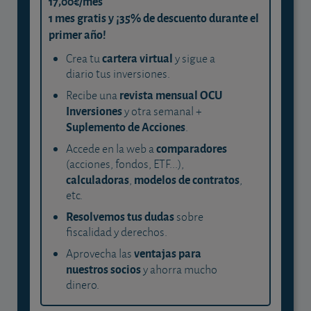
17,00€/mes
1 mes gratis y ¡35% de descuento durante el
primer año!
cartera virtual
Crea tu
y sigue a
diario tus inversiones.
revista mensual OCU
Recibe una
Inversiones
y otra semanal +
Suplemento de Acciones
.
comparadores
Accede en la web a
(acciones, fondos, ETF...),
calculadoras
modelos de contratos
,
,
etc.
Resolvemos tus dudas
sobre
fiscalidad y derechos.
ventajas para
Aprovecha las
nuestros socios
y ahorra mucho
dinero.