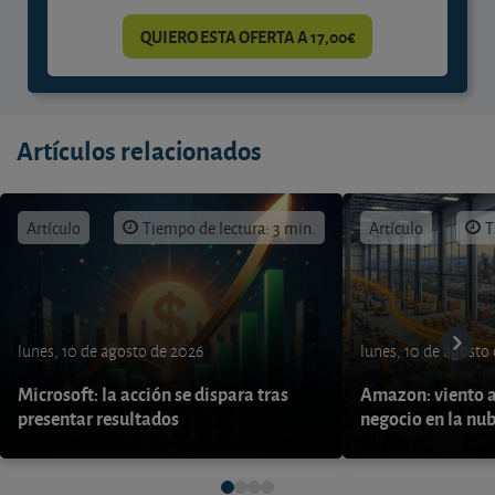
QUIERO ESTA OFERTA A 17,00€
Artículos relacionados
Artículo
Tiempo de lectura: 3 min.
Artículo
T
lunes, 10 de agosto de 2026
lunes, 10 de agosto
Microsoft: la acción se dispara tras
Amazon: viento a
presentar resultados
negocio en la nu