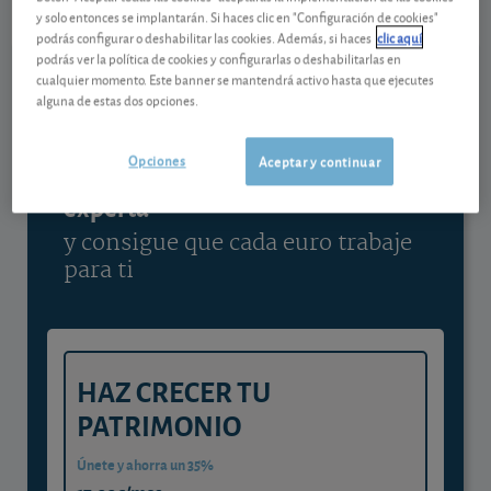
y solo entonces se implantarán. Si haces clic en "Configuración de cookies"
Ver detalladamente
podrás configurar o deshabilitar las cookies. Además, si haces
clic aquí
podrás ver la política de cookies y configurarlas o deshabilitarlas en
cualquier momento. Este banner se mantendrá activo hasta que ejecutes
alguna de estas dos opciones.
Contenido reservado a SOCIOS
Opciones
Aceptar y continuar
Gestiona tu dinero con visión
experta
y consigue que cada euro trabaje
para ti
HAZ CRECER TU
PATRIMONIO
Únete y ahorra un 35%