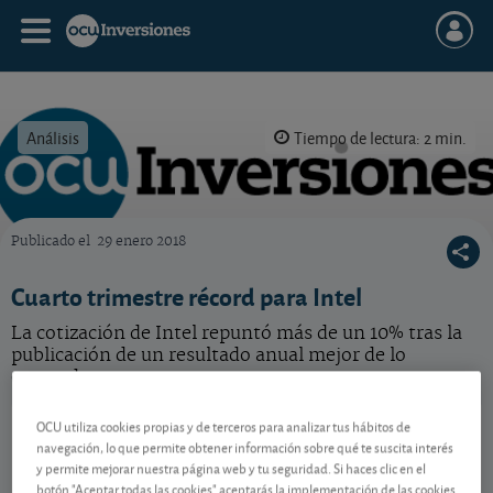
Análisis
Tiempo de lectura: 2 min.
Publicado el
29 enero 2018
OCU Inversiones
Cuarto trimestre récord para Intel
La cotización de Intel repuntó más de un 10% tras la
publicación de un resultado anual mejor de lo
esperado.
Intel
99,81 USD
OCU utiliza cookies propias y de terceros para analizar tus hábitos de
navegación, lo que permite obtener información sobre qué te suscita interés
US4581401001
y permite mejorar nuestra página web y tu seguridad. Si haces clic en el
-1,25 USD (-1,24 %)
06/08/2026 Nasdaq
botón "Aceptar todas las cookies" aceptarás la implementación de las cookies