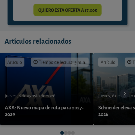
QUIERO ESTA OFERTA A 17,00€
Artículos relacionados
Artículo
Tiempo de lectura: 3 min.
Artículo
T
jueves, 6 de agosto de 2026
jueves, 6 de agosto
AXA: Nuevo mapa de ruta para 2027-
Schneider eleva s
2029
2026