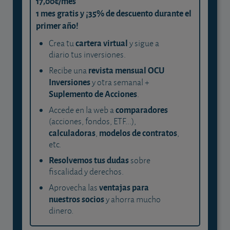
17,00€/mes
1 mes gratis y ¡35% de descuento durante el
primer año!
cartera virtual
Crea tu
y sigue a
diario tus inversiones.
revista mensual OCU
Recibe una
Inversiones
y otra semanal +
Suplemento de Acciones
.
comparadores
Accede en la web a
(acciones, fondos, ETF...),
calculadoras
modelos de contratos
,
,
etc.
Resolvemos tus dudas
sobre
fiscalidad y derechos.
ventajas para
Aprovecha las
nuestros socios
y ahorra mucho
dinero.