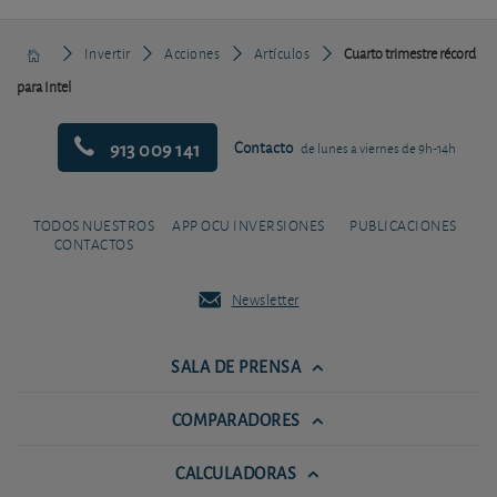
Invertir
Acciones
Artículos
Cuarto trimestre récord
para Intel
913 009 141
Contacto
de lunes a viernes de 9h-14h
TODOS NUESTROS
APP OCU INVERSIONES
PUBLICACIONES
CONTACTOS
Newsletter
SALA DE PRENSA
COMPARADORES
CALCULADORAS