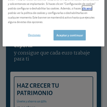
y solo entonces se implantarán. Si haces clic en "Configuración de cookies"
Ver detalladamente
podrás configurar o deshabilitar las cookies. Además, si haces
clic aquí
podrás ver la política de cookies y configurarlas o deshabilitarlas en
cualquier momento. Este banner se mantendrá activo hasta que ejecutes
alguna de estas dos opciones.
Contenido reservado a SOCIOS
Opciones
Aceptar y continuar
Gestiona tu dinero con visión
experta
y consigue que cada euro trabaje
para ti
HAZ CRECER TU
PATRIMONIO
Únete y ahorra un 35%