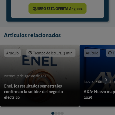
QUIERO ESTA OFERTA A 17,00€
Artículos relacionados
Artículo
Tiempo de lectura: 3 min.
Artículo
T
viernes, 7 de agosto de 2026
jueves, 6 de agosto
Enel: los resultados semestrales
confirman la solidez del negocio
AXA: Nuevo mapa
eléctrico
2029