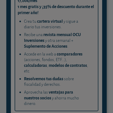
17,00€/mes
1 mes gratis y ¡35% de descuento durante el
primer año!
cartera virtual
Crea tu
y sigue a
diario tus inversiones.
revista mensual OCU
Recibe una
Inversiones
y otra semanal +
Suplemento de Acciones
.
comparadores
Accede en la web a
(acciones, fondos, ETF...),
calculadoras
modelos de contratos
,
,
etc.
Resolvemos tus dudas
sobre
fiscalidad y derechos.
ventajas para
Aprovecha las
nuestros socios
y ahorra mucho
dinero.