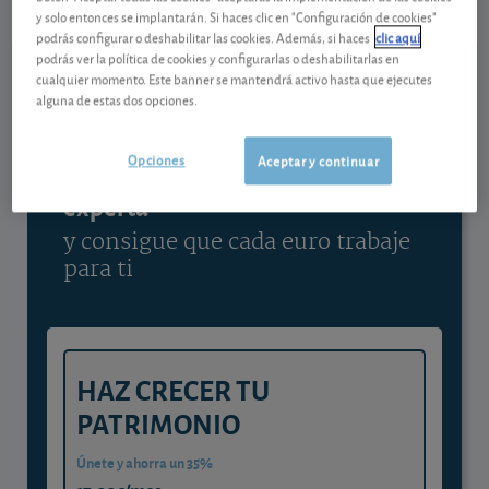
y solo entonces se implantarán. Si haces clic en "Configuración de cookies"
Ver detalladamente
podrás configurar o deshabilitar las cookies. Además, si haces
clic aquí
podrás ver la política de cookies y configurarlas o deshabilitarlas en
cualquier momento. Este banner se mantendrá activo hasta que ejecutes
alguna de estas dos opciones.
Contenido reservado a SOCIOS
Opciones
Aceptar y continuar
Gestiona tu dinero con visión
experta
y consigue que cada euro trabaje
para ti
HAZ CRECER TU
PATRIMONIO
Únete y ahorra un 35%