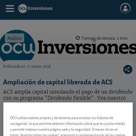
Análisis
Tiempo de lectura: 2 min.
Publicado el
17 enero 2018
OCU Inversiones
Ampliación de capital liberada de ACS
ACS amplía capital simulando el pago de un dividendo
con su programa "Dividendo flexible". Vea nuestro
consejo.
ACS
109,00 EUR
OCU utiliza cookies propias y de terceros para analizar tus hábitos de
navegación, lo que permite obtener información sobre qué te suscita interés
ES0167050915
y permite mejorar nuestra página web y tu seguridad. Si haces clic en el
-0,3 EUR (-0,27 %)
07/08/2026 Madrid
botón "Aceptar todas las cookies" aceptarás la implementación de las cookies