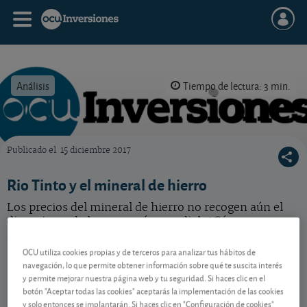
Análisis
Tiempo de lectura: 3 min.
Publicado el
15 diciembre 2017
OCU Inversiones
Rio Tinto y el mineral de hierro
Los precios del mineral de hierro no recogen aún el
dinamismo de la economía mundial. ¿Cómo apostar
por una revalorización de este metal?
OCU utiliza cookies propias y de terceros para analizar tus hábitos de
navegación, lo que permite obtener información sobre qué te suscita interés
y permite mejorar nuestra página web y tu seguridad. Si haces clic en el
Contenido reservado a SOCIOS
botón "Aceptar todas las cookies" aceptarás la implementación de las cookies
y solo entonces se implantarán. Si haces clic en "Configuración de cookies"