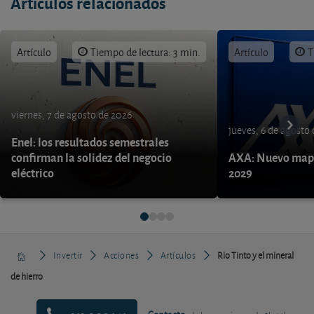
Artículos relacionados
Artículo
Tiempo de lectura: 3 min.
Artículo
T
viernes, 7 de agosto de 2026
jueves, 6 de agosto
Enel: los resultados semestrales
confirman la solidez del negocio
AXA: Nuevo mapa
eléctrico
2029
Invertir
Acciones
Artículos
Rio Tinto y el mineral
de hierro