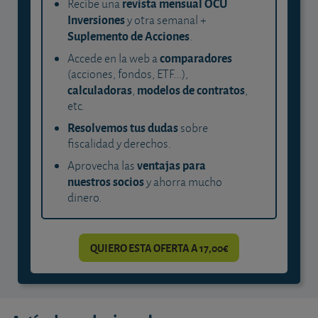
revista mensual OCU
Recibe una
Inversiones
y otra semanal +
Suplemento de Acciones
.
comparadores
Accede en la web a
(acciones, fondos, ETF...),
calculadoras
modelos de contratos
,
,
etc.
Resolvemos tus dudas
sobre
fiscalidad y derechos.
ventajas para
Aprovecha las
nuestros socios
y ahorra mucho
dinero.
QUIERO ESTA OFERTA A 17,00€