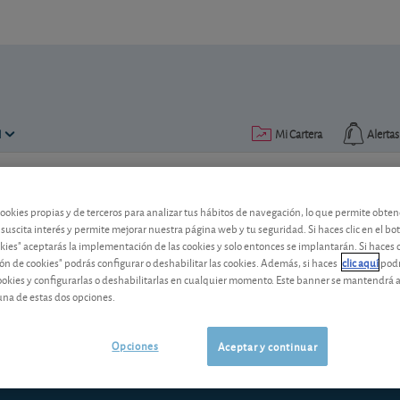
N
Mi Cartera
Alertas
Publicado el
12 diciembre 2017
lectura: 2 min.
cookies propias y de terceros para analizar tus hábitos de navegación, lo que permite obte
 suscita interés y permite mejorar nuestra página web y tu seguridad. Si haces clic en el bo
Nuevos bríos para STMicroele
okies" aceptarás la implementación de las cookies y solo entonces se implantarán. Si haces c
ón de cookies" podrás configurar o deshabilitar las cookies. Además, si haces
clic aquí
podr
demanda
cookies y configurarlas o deshabilitarlas en cualquier momento. Este banner se mantendrá 
una de estas dos opciones.
¿Qué hacer con las acciones de este fa
Opciones
Aceptar y continuar