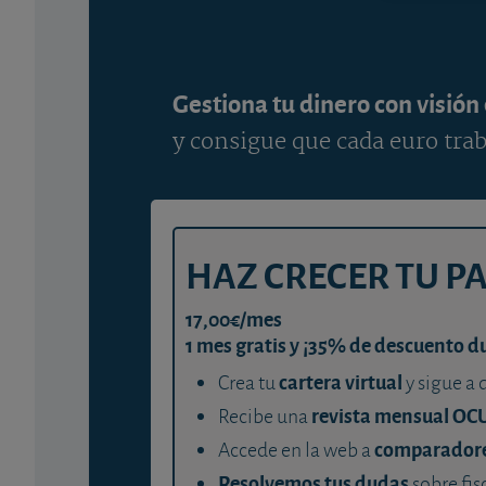
Gestiona tu dinero con visión
y consigue que cada euro trab
HAZ CRECER TU P
17,00€/mes
1 mes gratis y ¡35% de descuento d
cartera virtual
Crea tu
y sigue a 
revista mensual OC
Recibe una
comparador
Accede en la web a
Resolvemos tus dudas
sobre fis