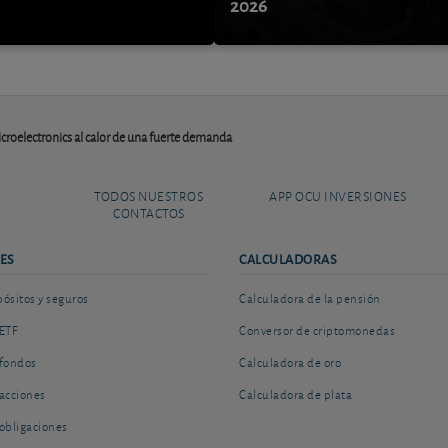
9
2026
roelectronics al calor de una fuerte demanda
TODOS NUESTROS
APP OCU INVERSIONES
CONTACTOS
ES
CALCULADORAS
sitos y seguros
Calculadora de la pensión
ETF
Conversor de criptomonedas
fondos
Calculadora de oro
acciones
Calculadora de plata
obligaciones