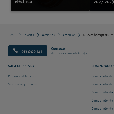
eléctrico
2027-202
Invertir
Acciones
Artículos
Nuevos bríos para STMic
Contacto
913 009 141
de lunes a viernes de 9h-14h
SALA DE PRENSA
COMPARADOR
Posturas editoriales
Comparador depó
Sentencias judiciales
Comparador de 
Comparador de 
Comparador de 
Comparador de 