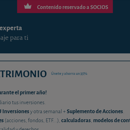
Contenido reservado a SOCIOS
 experta
aje para ti
ATRIMONIO
Únete y ahorra un 35%
urante el primer año!
diario tus inversiones.
U Inversiones
Suplemento de Acciones
y otra semanal +
.
es
calculadoras
modelos de con
(acciones, fondos, ETF...),
,
calidad y derechos.