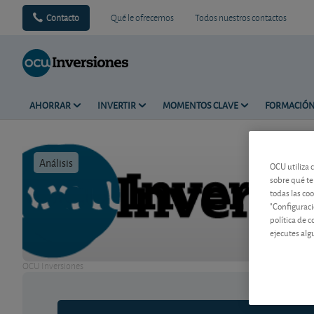
Contacto
Qué le ofrecemos
Todos nuestros contactos
AHORRAR
INVERTIR
MOMENTOS CLAVE
FORMACIÓ
Análisis
Tiempo de 
OCU utiliza 
sobre qué te
todas las co
"Configuraci
política de 
ejecutes alg
OCU Inversiones