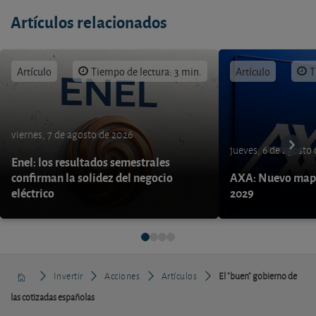
Artículos relacionados
Artículo
Tiempo de lectura: 3 min.
Artículo
T
viernes, 7 de agosto de 2026
jueves, 6 de agosto
Enel: los resultados semestrales
confirman la solidez del negocio
AXA: Nuevo mapa
eléctrico
2029
Invertir
Acciones
Artículos
El "buen" gobierno de
las cotizadas españolas