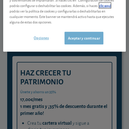
podrás configurar o deshabilitar las cookies. Además, si haces
clic aquí
podrás ver la política de cookies y configurarlas o deshabilitarlas en
Gestiona tu dinero con visión
cualquier momento. Este banner se mantendrá activo hasta que ejecutes
alguna de estas dos opciones.
experta
y consigue que cada euro trabaje
Opciones
Aceptar y continuar
para ti
HAZ CRECER TU
PATRIMONIO
Únete y ahorra un 35%
17,00€/mes
1 mes gratis y ¡35% de descuento durante el
primer año!
cartera virtual
Crea tu
y sigue a