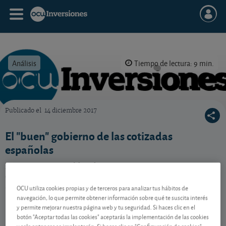
Análisis
Tiempo de lectura: 9 min.
Publicado el
14 diciembre 2017
OCU Inversiones
El "buen" gobierno de las cotizadas
españolas
Emisiones a espaldas de sus accionistas, gestores
caros e intocables, blindajes… Las cotizadas patrias
aún tienen muchas asignaturas pendientes.
OCU utiliza cookies propias y de terceros para analizar tus hábitos de
navegación, lo que permite obtener información sobre qué te suscita interés
y permite mejorar nuestra página web y tu seguridad. Si haces clic en el
botón "Aceptar todas las cookies" aceptarás la implementación de las cookies
Contenido reservado a SOCIOS
y solo entonces se implantarán. Si haces clic en "Configuración de cookies"