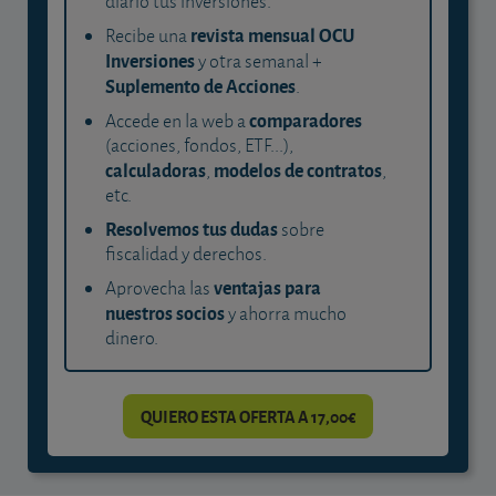
diario tus inversiones.
revista mensual OCU
Recibe una
Inversiones
y otra semanal +
Suplemento de Acciones
.
comparadores
Accede en la web a
(acciones, fondos, ETF...),
calculadoras
modelos de contratos
,
,
etc.
Resolvemos tus dudas
sobre
fiscalidad y derechos.
ventajas para
Aprovecha las
nuestros socios
y ahorra mucho
dinero.
QUIERO ESTA OFERTA A 17,00€