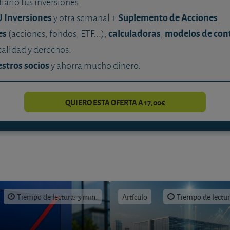
diario tus inversiones.
U Inversiones
Suplemento de Acciones
y otra semanal +
.
es
calculadoras
modelos de con
(acciones, fondos, ETF...),
,
calidad y derechos.
stros socios
y ahorra mucho dinero.
QUIERO ESTA OFERTA A 17,00€
Tiempo de lectura: 3 min.
Artículo
Tiempo de lectur