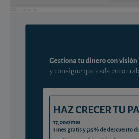
OCU Inversiones
Gestiona tu dinero con visión
y consigue que cada euro trab
HAZ CRECER TU P
17,00€/mes
1 mes gratis y ¡35% de descuento d