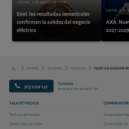
viernes, 7 de agosto de 2026
jueves, 6 de
Enel: los resultados semestrales
confirman la solidez del negocio
AXA: Nuev
eléctrico
2027-202
Invertir
Acciones
Artículos
bpost: a la conquista d
Contacto
913 009 141
de lunes a viernes de 9h-14h
SALA DE PRENSA
COMPARADOR
Posturas editoriales
Comparador depó
Sentencias judiciales
Comparador de 