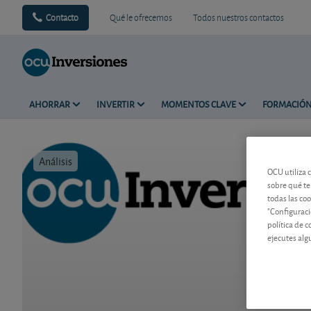
Contacto
Qué le ofrecemos
Todos nuestros contactos
AHORRAR
INVERTIR
MOMENTOS CLAVE
FORMACIÓ
Análisis
Tiempo de 
OCU utiliza 
sobre qué te
todas las co
"Configuraci
política de 
ejecutes alg