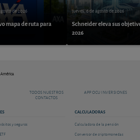
 agosto de 2026
jueves, 6 de agosto de 2026
o mapa de ruta para
Schneider eleva sus objetiv
9
2026
e América
TODOS NUESTROS
APP OCU INVERSIONES
CONTACTOS
ES
CALCULADORAS
sitos y seguros
Calculadora de la pensión
ETF
Conversor de criptomonedas