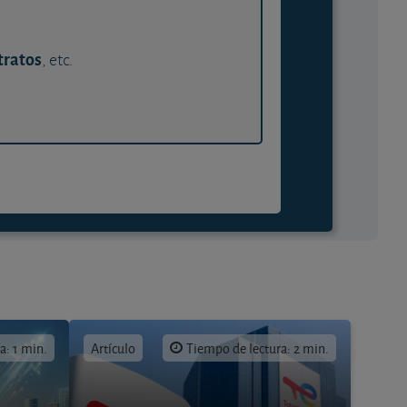
tratos
, etc.
a: 1 min.
Artículo
Tiempo de lectura: 2 min.