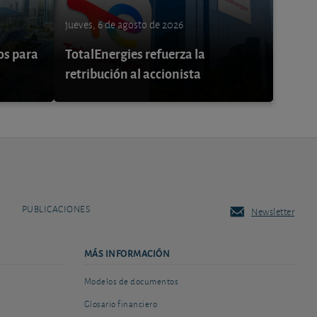
jueves, 6 de agosto de 2026
os para
TotalEnergies refuerza la
retribución al accionista
PUBLICACIONES
Newsletter
MÁS INFORMACIÓN
Modelos de documentos
Glosario financiero