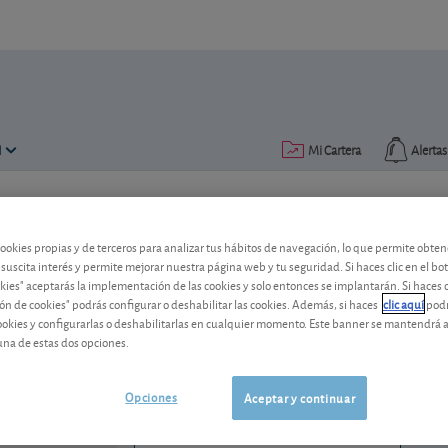
N
Mi Cartera
Alertas
Publicado el
13 octubre 2017
lectura: 2 min.
cookies propias y de terceros para analizar tus hábitos de navegación, lo que permite obte
bpost: a la conquista de Amé
 suscita interés y permite mejorar nuestra página web y tu seguridad. Si haces clic en el bo
okies" aceptarás la implementación de las cookies y solo entonces se implantarán. Si haces c
ón de cookies" podrás configurar o deshabilitar las cookies. Además, si haces
clic aquí
podr
Con la adquisición de Radial, bpost apue
cookies y configurarlas o deshabilitarlas en cualquier momento. Este banner se mantendrá 
una de estas dos opciones.
bpost
1,356 EUR
BE0974268972
-0,168 EUR (-11,02 %)
Opciones
Aceptar y continuar
07/08/2026 Bruselas
Ver detalladamente