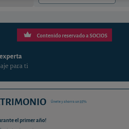
Contenido reservado a SOCIOS
 experta
aje para ti
ATRIMONIO
Únete y ahorra un 35%
urante el primer año!