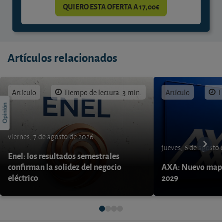
QUIERO ESTA OFERTA A 17,00€
Artículos relacionados
Artículo
Tiempo de lectura: 3 min.
Artículo
T
viernes, 7 de agosto de 2026
jueves, 6 de agosto
Enel: los resultados semestrales
confirman la solidez del negocio
AXA: Nuevo mapa
eléctrico
2029