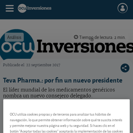
Análisis
Tiempo de lectura: 2 min.
Publicado el
22 septiembre 2017
OCU Inversiones
Teva Pharma.: por fin un nuevo presidente
El líder mundial de los medicamentos genéricos
nombra un nuevo consejero delegado.
Teva Pharmaceutical
35,36 USD
OCU utiliza cookies propias y de terceros para analizar tus hábitos de
US8816242098
navegación, lo que permite obtener información sobre qué te suscita interés
0,55 USD (1,58 %)
07/08/2026 Nueva York
y permite mejorar nuestra página web y tu seguridad. Si haces clic en el
botón "Aceptar todas las cookies" aceptarás la implementación de las cookies