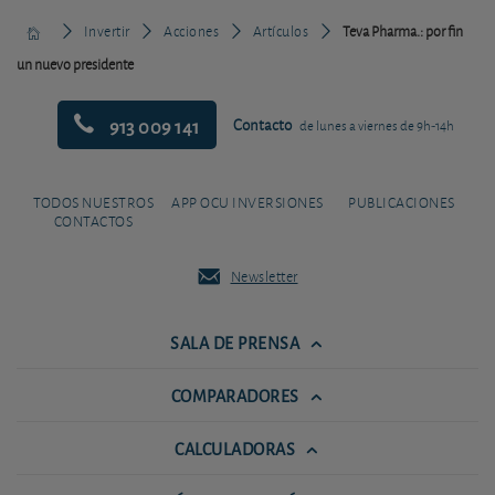
Invertir
Acciones
Artículos
Teva Pharma.: por fin
un nuevo presidente
913 009 141
Contacto
de lunes a viernes de 9h-14h
TODOS NUESTROS
APP OCU INVERSIONES
PUBLICACIONES
CONTACTOS
Newsletter
SALA DE PRENSA
COMPARADORES
CALCULADORAS