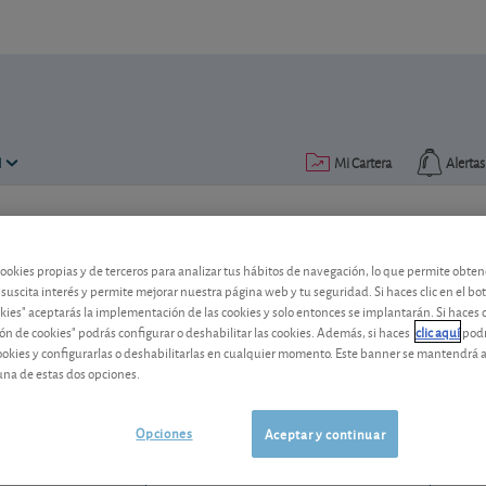
N
Mi Cartera
Alertas
Publicado el
20 septiembre 2017
lectura: 2 min.
cookies propias y de terceros para analizar tus hábitos de navegación, lo que permite obte
Exxon Mobil: ¿demasiado? p
 suscita interés y permite mejorar nuestra página web y tu seguridad. Si haces clic en el bo
okies" aceptarás la implementación de las cookies y solo entonces se implantarán. Si haces c
ón de cookies" podrás configurar o deshabilitar las cookies. Además, si haces
clic aquí
podr
Analizamos a este grupo petrolero ameri
cookies y configurarlas o deshabilitarlas en cualquier momento. Este banner se mantendrá 
crudo.
una de estas dos opciones.
Exxon Mobil
154,84 USD
US30231G1022
Opciones
Aceptar y continuar
3,21 USD (2,12 %)
06/08/2026 Nueva York