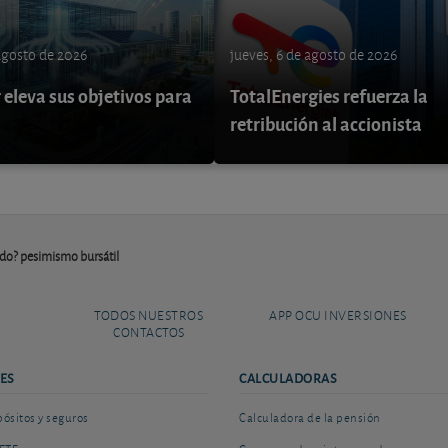
 agosto de 2026
jueves, 6 de agosto de 2026
eleva sus objetivos para
TotalEnergies refuerza la
retribución al accionista
do? pesimismo bursátil
TODOS NUESTROS
APP OCU INVERSIONES
CONTACTOS
ES
CALCULADORAS
sitos y seguros
Calculadora de la pensión