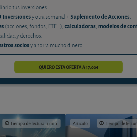
diario tus inversiones.
U Inversiones
Suplemento de Acciones
y otra semanal +
.
es
calculadoras
modelos de con
(acciones, fondos, ETF...),
,
calidad y derechos.
stros socios
y ahorra mucho dinero.
QUIERO ESTA OFERTA A 17,00€
Tiempo de lectura: 1 min.
Artículo
Tiempo de lectur