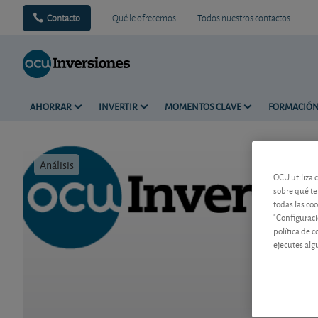
Contacto
Qué le ofrecemos
Todos nuestros contactos
AHORRAR
INVERTIR
MOMENTOS CLAVE
FORMACIÓ
Análisis
Tiempo de 
OCU utiliza 
sobre qué te
todas las co
"Configuraci
política de 
ejecutes alg