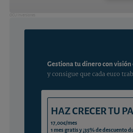
OCU Inversiones
Gestiona tu dinero con visión
y consigue que cada euro trab
HAZ CRECER TU P
17,00€/mes
1 mes gratis y ¡35% de descuento d