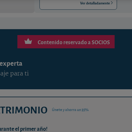
Ver detalladamente
Contenido reservado a SOCIOS
 experta
aje para ti
ATRIMONIO
Únete y ahorra un 35%
urante el primer año!