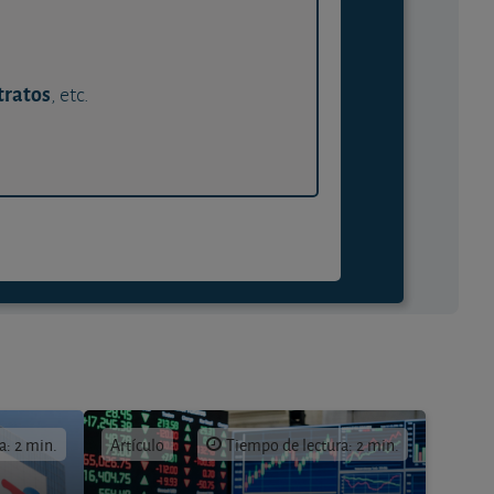
tratos
, etc.
a: 2 min.
Artículo
Tiempo de lectura: 2 min.