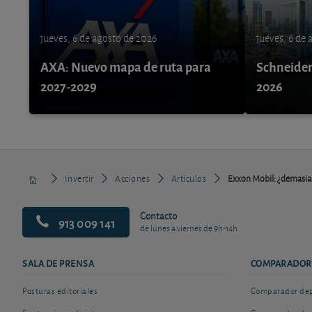
jueves, 6 de agosto de 2026
jueves, 6 de
AXA: Nuevo mapa de ruta para
Schneider 
2027-2029
2026
Invertir
Acciones
Artículos
Exxon Mobil: ¿demasia
Contacto
913 009 141
de lunes a viernes de 9h-14h
SALA DE PRENSA
COMPARADOR
Posturas editoriales
Comparador depó