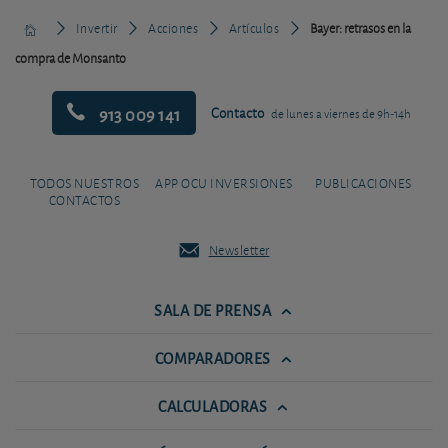
Invertir
Acciones
Artículos
Bayer: retrasos en la
compra de Monsanto
913 009 141
Contacto
de lunes a viernes de 9h-14h
TODOS NUESTROS
APP OCU INVERSIONES
PUBLICACIONES
CONTACTOS
Newsletter
SALA DE PRENSA
COMPARADORES
CALCULADORAS