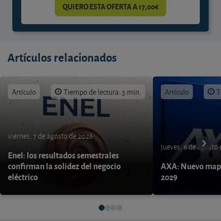
QUIERO ESTA OFERTA A 17,00€
Artículos relacionados
Artículo
Tiempo de lectura: 3 min.
Artículo
T
viernes, 7 de agosto de 2026
jueves, 6 de agosto
Enel: los resultados semestrales
confirman la solidez del negocio
AXA: Nuevo mapa
eléctrico
2029