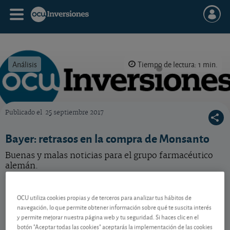
Análisis
Tiempo de lectura: 1 min.
Publicado el
25 septiembre 2017
OCU Inversiones
Bayer: retrasos en la compra de Monsanto
Buenas y malas noticias para el grupo farmacéutico
alemán.
Bayer
49,81 EUR
OCU utiliza cookies propias y de terceros para analizar tus hábitos de
DE000BAY0017
navegación, lo que permite obtener información sobre qué te suscita interés
0,41 EUR (0,83 %)
07/08/2026 Fráncfort
y permite mejorar nuestra página web y tu seguridad. Si haces clic en el
botón "Aceptar todas las cookies" aceptarás la implementación de las cookies