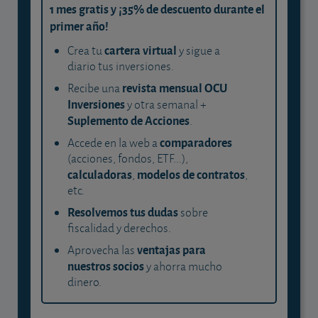
1 mes gratis y ¡35% de descuento durante el
primer año!
cartera virtual
Crea tu
y sigue a
diario tus inversiones.
revista mensual OCU
Recibe una
Inversiones
y otra semanal +
Suplemento de Acciones
.
comparadores
Accede en la web a
(acciones, fondos, ETF...),
calculadoras
modelos de contratos
,
,
etc.
Resolvemos tus dudas
sobre
fiscalidad y derechos.
ventajas para
Aprovecha las
nuestros socios
y ahorra mucho
dinero.