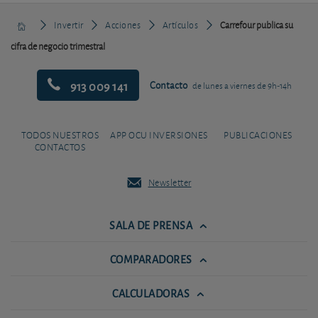
Invertir
Acciones
Artículos
Carrefour publica su
cifra de negocio trimestral
913 009 141
Contacto
de lunes a viernes de 9h-14h
TODOS NUESTROS
APP OCU INVERSIONES
PUBLICACIONES
CONTACTOS
Newsletter
SALA DE PRENSA
COMPARADORES
CALCULADORAS