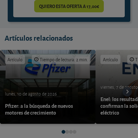
QUIERO ESTA OFERTA A 17,00€
Artículos relacionados
Artículo
Tiempo de lectura: 2 min.
Artículo
T
viernes, 7 de agost
lunes, 10 de agosto de 2026
Enel: los resulta
Pfizer: a la búsqueda de nuevos
confirman la soli
motores de crecimiento
eléctrico