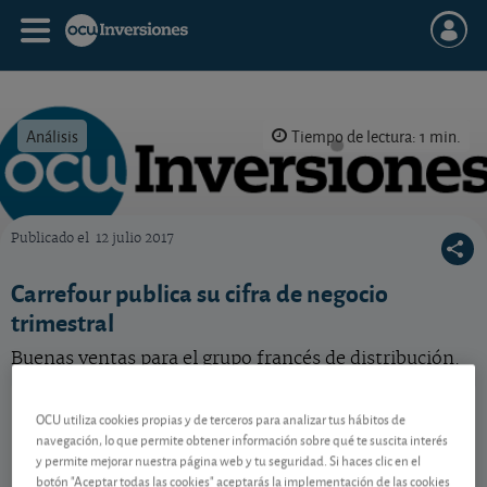
Análisis
Tiempo de lectura: 1 min.
Publicado el
12 julio 2017
OCU Inversiones
Carrefour publica su cifra de negocio
trimestral
Buenas ventas para el grupo francés de distribución.
Carrefour
15,73 EUR
OCU utiliza cookies propias y de terceros para analizar tus hábitos de
FR0000120172
navegación, lo que permite obtener información sobre qué te suscita interés
-0,04 EUR (-0,25 %)
y permite mejorar nuestra página web y tu seguridad. Si haces clic en el
10/08/2026 París
botón "Aceptar todas las cookies" aceptarás la implementación de las cookies