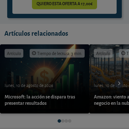
QUIERO ESTA OFERTA A 17,00€
Artículos relacionados
Artículo
Tiempo de lectura: 3 min.
Artículo
T
lunes, 10 de agosto de 2026
lunes, 10 de agosto
Microsoft: la acción se dispara tras
Amazon: viento a
presentar resultados
negocio en la nu