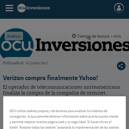
Análisis
Tiempo de lectura: 1 min.
Publicado el
20 junio 2017
OCU Inversiones
Verizon compra finalmente Yahoo!
El operador de telecomunicaciones norteamericano
finaliza la compra de la compañía de internet.
Verizon
47,06 USD
-
OCU utiliza cookies propias y de terceros para analizar tus hábitos de
US92343V1044
navegación, lo que permite obtener información sobre qué te suscita interés
07/08/2026 Nueva York
y permite mejorar nuestra página web y tu seguridad. Si haces clic en el
botón "Aceptar todas las cookies" aceptarás la implementación de las cookies