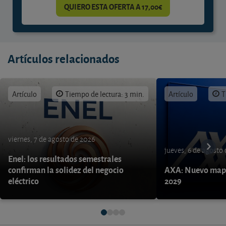
QUIERO ESTA OFERTA A 17,00€
Artículos relacionados
Artículo
Tiempo de lectura: 3 min.
Artículo
T
viernes, 7 de agosto de 2026
jueves, 6 de agosto
Enel: los resultados semestrales
confirman la solidez del negocio
AXA: Nuevo mapa
eléctrico
2029