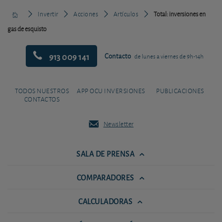
Invertir
Acciones
Artículos
Total: inversiones en
gas de esquisto
913 009 141
Contacto
de lunes a viernes de 9h-14h
TODOS NUESTROS
APP OCU INVERSIONES
PUBLICACIONES
CONTACTOS
Newsletter
SALA DE PRENSA
COMPARADORES
CALCULADORAS