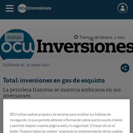
Análisis
Tiempo de lectura: 2 min.
Publicado el
10 mayo 2017
OCU Inversiones
Total: inversiones en gas de esquisto
La petrolera francesa se muestra ambiciosa en sus
inversiones.
TotalEnergies
74,62 EUR
OCU utiliza cookies propias y de terceros para analizar tus hábitos de
FR0000120271
navegación, lo que permite obtener información sobre qué te suscita interés
0,08 EUR (0,11 %)
07/08/2026 París
y permite mejorar nuestra página web y tu seguridad. Si haces clic en el
botón "Aceptar todas las cookies" aceptarás la implementación de las cookies