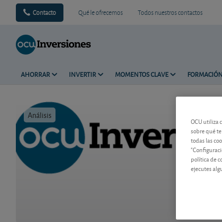
Contacto
Qué le ofrecemos
Todos nuestros contactos
AHORRAR
INVERTIR
MOMENTOS CLAVE
FORMACIÓ
Análisis
Tiempo de 
OCU utiliza 
sobre qué te
todas las co
"Configuraci
política de 
ejecutes alg