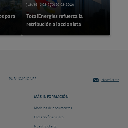
jueves, 6 de agosto de 2026
os para
TotalEnergies refuerza la
retribución al accionista
PUBLICACIONES
Newsletter
MÁS INFORMACIÓN
Modelos de documentos
Glosario financiero
Nuestra oferta