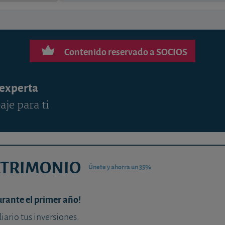
Contenido reservado a SOCIOS
 experta
aje para ti
ATRIMONIO
Únete y ahorra un 35%
urante el primer año!
diario tus inversiones.