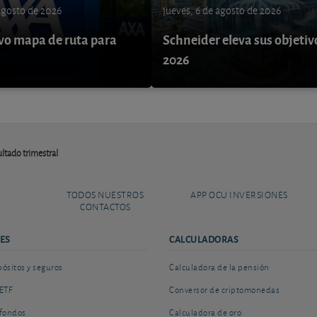
 agosto de 2026
jueves, 6 de agosto de 2026
o mapa de ruta para
Schneider eleva sus objetiv
9
2026
ultado trimestral
TODOS NUESTROS
APP OCU INVERSIONES
CONTACTOS
ES
CALCULADORAS
sitos y seguros
Calculadora de la pensión
ETF
Conversor de criptomonedas
fondos
Calculadora de oro