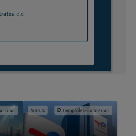
tratos
, etc.
a: 1 min.
Artículo
Tiempo de lectura: 2 min.