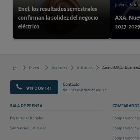
jueves, 6 de
Enel: los resultados semestrales
confirman la solidez del negocio
AXA: Nuev
eléctrico
2027-202
Invertir
Acciones
Artículos
ArcelorMittal: buen res
Contacto
913 009 141
de lunes a viernes de 9h-14h
SALA DE PRENSA
COMPARADOR
Posturas editoriales
Comparador depó
Sentencias judiciales
Comparador de 
Comparador de 