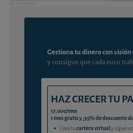
OCU Inversiones
Gestiona tu dinero con visión
y consigue que cada euro trab
HAZ CRECER TU P
17,00€/mes
1 mes gratis y ¡35% de descuento d
cartera virtual
Crea tu
y sigue a 