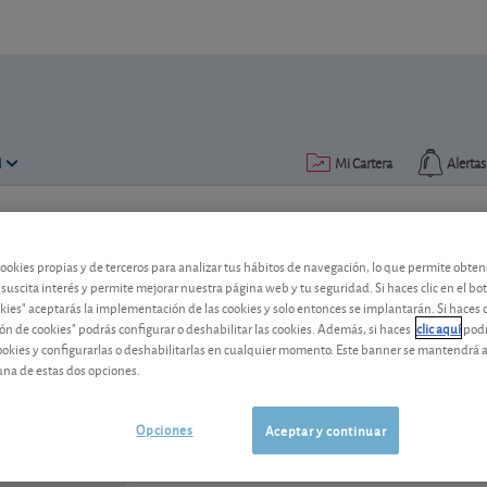
N
Mi Cartera
Alertas
Publicado el
18 mayo 2017
lectura: 2 min.
cookies propias y de terceros para analizar tus hábitos de navegación, lo que permite obte
ArcelorMittal: buen resultad
 suscita interés y permite mejorar nuestra página web y tu seguridad. Si haces clic en el bo
okies" aceptarás la implementación de las cookies y solo entonces se implantarán. Si haces c
ón de cookies" podrás configurar o deshabilitar las cookies. Además, si haces
clic aquí
podr
cookies y configurarlas o deshabilitarlas en cualquier momento. Este banner se mantendrá 
ArcelorMittal
62,98 EUR
una de estas dos opciones.
LU1598757687
-0,88 EUR (-1,38 %)
07/08/2026 Ámsterdam
Opciones
Aceptar y continuar
Ver detalladamente