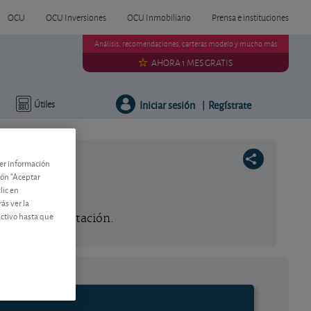
OCU
OCU Inversiones
OCU Inmobiliario
Prensa e instituciones
Análisis, recomendaciones, carteras modelo y mucho más
AHORA 1 MES GRATIS
Iniciar sesión
Regístrate
Útiles
|
ner información
tón "Aceptar
lic en
ás ver la
activo hasta que
añol de alimentación.