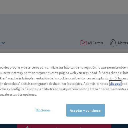
N
Mi Cartera
Alertas
Publicado el
13 marzo 2017
lectura: 1 min.
cookies propias y de terceros para analizar tus hábitos de navegación, lo que permite obte
 suscita interés y permite mejorar nuestra página web y tu seguridad. Si haces clic en el bo
Deoleo reducirá capital
okies" aceptarás la implementación de las cookies y solo entonces se implantarán. Si haces c
ón de cookies" podrás configurar o deshabilitar las cookies. Además, si haces
clic aquí
podr
cookies y configurarlas o deshabilitarlas en cualquier momento. Este banner se mantendrá 
Nueva media in extremis del grupo esp
una de estas dos opciones.
Opciones
Aceptar y continuar