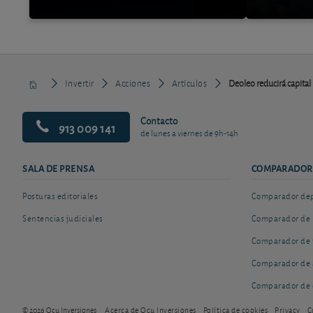
Invertir
Acciones
Artículos
Deoleo reducirá capital
Contacto
913 009 141
de lunes a viernes de 9h-14h
SALA DE PRENSA
COMPARADOR
Posturas editoriales
Comparador depó
Sentencias judiciales
Comparador de 
Comparador de 
Comparador de 
Comparador de 
© 2026 Ocu Inversiones
Acerca de Ocu Inversiones
Política de cookies
Privacy
C