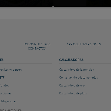
TODOS NUESTROS
APP OCU INVERSIONES
CONTACTOS
ES
CALCULADORAS
sitos y seguros
Calculadora de la pensión
ETF
Conversor de criptomonedas
fondos
Calculadora de oro
acciones
Calculadora de plata
obligaciones
ondiciones de uso