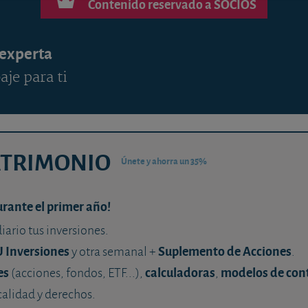
Contenido reservado a SOCIOS
 experta
aje para ti
ATRIMONIO
Únete y ahorra un 35%
urante el primer año!
diario tus inversiones.
U Inversiones
Suplemento de Acciones
y otra semanal +
.
es
calculadoras
modelos de con
(acciones, fondos, ETF...),
,
calidad y derechos.