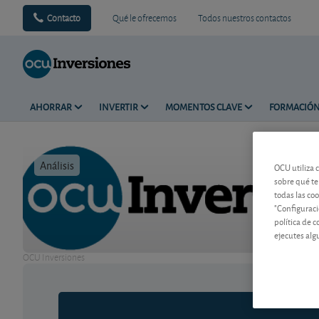
Contacto
Qué le ofrecemos
Todos nuestros contactos
AHORRAR
INVERTIR
MOMENTOS CLAVE
FORMACIÓ
Análisis
Tiempo de 
OCU utiliza 
sobre qué te
todas las co
"Configuraci
política de 
ejecutes alg
OCU Inversiones