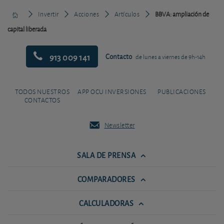
Invertir
Acciones
Artículos
BBVA: ampliación de
capital liberada
913 009 141
Contacto
de lunes a viernes de 9h-14h
TODOS NUESTROS
APP OCU INVERSIONES
PUBLICACIONES
CONTACTOS
Newsletter
SALA DE PRENSA
COMPARADORES
CALCULADORAS