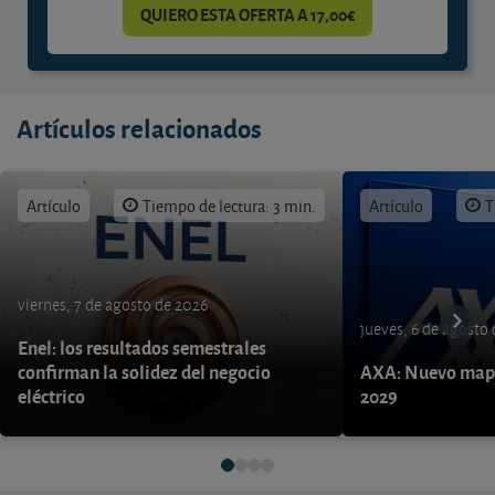
QUIERO ESTA OFERTA A 17,00€
Artículos relacionados
Artículo
Tiempo de lectura: 3 min.
Artículo
T
viernes, 7 de agosto de 2026
jueves, 6 de agosto
Enel: los resultados semestrales
confirman la solidez del negocio
AXA: Nuevo mapa
eléctrico
2029