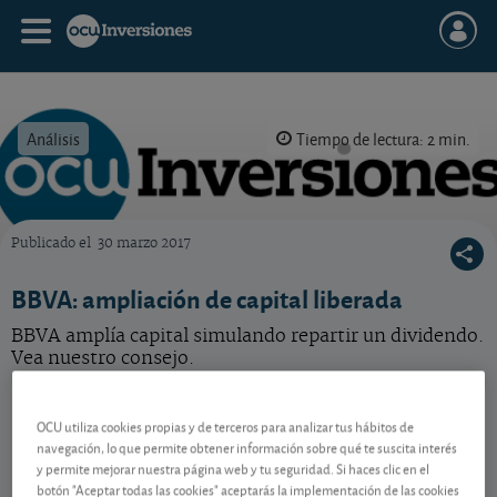
Análisis
Tiempo de lectura: 2 min.
Publicado el
30 marzo 2017
OCU Inversiones
BBVA: ampliación de capital liberada
BBVA amplía capital simulando repartir un dividendo.
Vea nuestro consejo.
BBVA
24,60 EUR
OCU utiliza cookies propias y de terceros para analizar tus hábitos de
ES0113211835
navegación, lo que permite obtener información sobre qué te suscita interés
0,01 EUR (0,04 %)
07/08/2026 Madrid
y permite mejorar nuestra página web y tu seguridad. Si haces clic en el
botón "Aceptar todas las cookies" aceptarás la implementación de las cookies