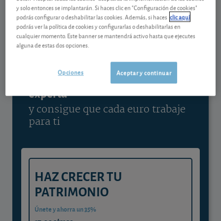
y solo entonces se implantarán. Si haces clic en "Configuración de cookies"
Ver detalladamente
podrás configurar o deshabilitar las cookies. Además, si haces
clic aquí
podrás ver la política de cookies y configurarlas o deshabilitarlas en
cualquier momento. Este banner se mantendrá activo hasta que ejecutes
alguna de estas dos opciones.
Contenido reservado a SOCIOS
Opciones
Aceptar y continuar
Gestiona tu dinero con visión
experta
y consigue que cada euro trabaje
para ti
HAZ CRECER TU
PATRIMONIO
Únete y ahorra un 35%