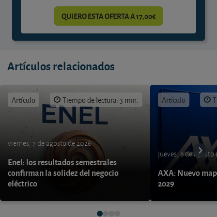
QUIERO ESTA OFERTA A 17,00€
Artículos relacionados
Artículo
Tiempo de lectura: 3 min.
Artículo
T
viernes, 7 de agosto de 2026
jueves, 6 de agosto
Enel: los resultados semestrales
confirman la solidez del negocio
AXA: Nuevo mapa
eléctrico
2029