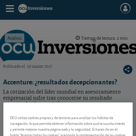
Análisis
Tiempo de lectura: 2 min.
Publicado el
29 marzo 2017
OCU Inversiones
Accenture: ¿resultados decepcionantes?
La cotización del líder mundial en asesoramiento
empresarial sufre tras conocerse su resultado
trimestral. ¿Con razón?
Accenture
175,72 USD
OCU utiliza cookies propias y de terceros para analizar tus hábitos de
navegación, lo que permite obtener información sobre qué te suscita interés
IE00B4BNMY34
y permite mejorar nuestra página web y tu seguridad. Si haces clic en el
4,61 USD (2,69 %)
07/08/2026 Nueva York
botón "Aceptar todas las cookies" aceptarás la implementación de las cookies