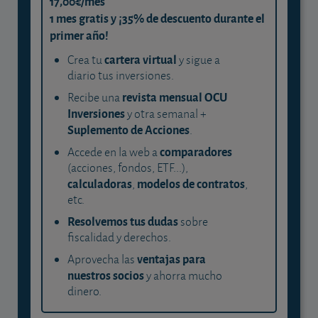
17,00€/mes
1 mes gratis y ¡35% de descuento durante el
primer año!
cartera virtual
Crea tu
y sigue a
diario tus inversiones.
revista mensual OCU
Recibe una
Inversiones
y otra semanal +
Suplemento de Acciones
.
comparadores
Accede en la web a
(acciones, fondos, ETF...),
calculadoras
modelos de contratos
,
,
etc.
Resolvemos tus dudas
sobre
fiscalidad y derechos.
ventajas para
Aprovecha las
nuestros socios
y ahorra mucho
dinero.