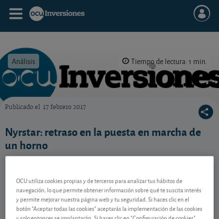
Análisis
Tiempo de lectura: 1 min.
Publicado el
17 febrero 2017
OCU Inversiones
Nyrstar: retraso en la puesta en marcha de
un horno
El especialista en el tratamiento del zinc recibe una
mala noticia en Australia.
OCU utiliza cookies propias y de terceros para analizar tus hábitos de
navegación, lo que permite obtener información sobre qué te suscita interés
y permite mejorar nuestra página web y tu seguridad. Si haces clic en el
Contenido reservado a SOCIOS
botón "Aceptar todas las cookies" aceptarás la implementación de las cookies
y solo entonces se implantarán. Si haces clic en "Configuración de cookies"