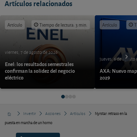
Artículos relacionados
Artículo
Tiempo de lectura: 3 min.
Artículo
T
viernes, 7 de agosto de 2026
jueves, 6 de agosto
Enel: los resultados semestrales
confirman la solidez del negocio
AXA: Nuevo mapa
eléctrico
2029
Invertir
Acciones
Artículos
Nyrstar: retraso en la
puesta en marcha de un horno