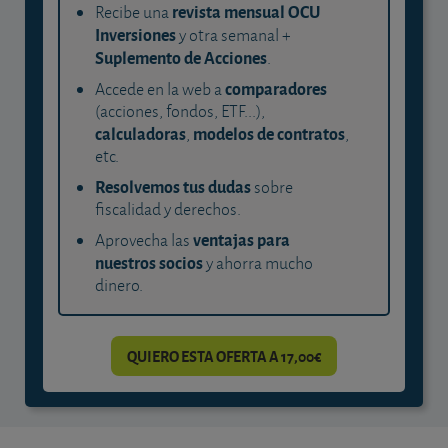
revista mensual OCU
Recibe una
Inversiones
y otra semanal +
Suplemento de Acciones
.
comparadores
Accede en la web a
(acciones, fondos, ETF...),
calculadoras
modelos de contratos
,
,
etc.
Resolvemos tus dudas
sobre
fiscalidad y derechos.
ventajas para
Aprovecha las
nuestros socios
y ahorra mucho
dinero.
QUIERO ESTA OFERTA A 17,00€