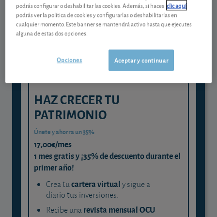
Gestiona tu dinero con visión
podrás configurar o deshabilitar las cookies. Además, si haces
clic aquí
experta
podrás ver la política de cookies y configurarlas o deshabilitarlas en
cualquier momento. Este banner se mantendrá activo hasta que ejecutes
y consigue que cada euro trabaje
alguna de estas dos opciones.
para ti
Opciones
Aceptar y continuar
HAZ CRECER TU
PATRIMONIO
Únete y ahorra un 35%
17,00€/mes
1 mes gratis y ¡35% de descuento durante el
primer año!
cartera virtual
Crea tu
y sigue a
diario tus inversiones.
revista mensual OCU
Recibe una