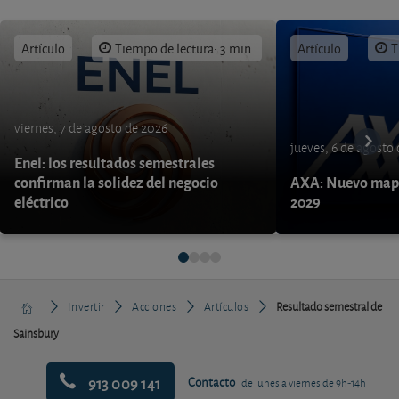
Artículo
Tiempo de lectura: 3 min.
Artículo
T
viernes, 7 de agosto de 2026
jueves, 6 de agosto
Enel: los resultados semestrales
confirman la solidez del negocio
AXA: Nuevo mapa
eléctrico
2029
Invertir
Acciones
Artículos
Resultado semestral de
Sainsbury
913 009 141
Contacto
de lunes a viernes de 9h-14h