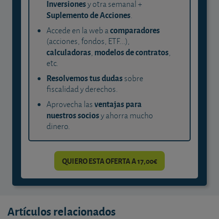
Inversiones
y otra semanal +
Suplemento de Acciones
.
comparadores
Accede en la web a
(acciones, fondos, ETF...),
calculadoras
modelos de contratos
,
,
etc.
Resolvemos tus dudas
sobre
fiscalidad y derechos.
ventajas para
Aprovecha las
nuestros socios
y ahorra mucho
dinero.
QUIERO ESTA OFERTA A 17,00€
Artículos relacionados