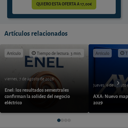
QUIERO ESTA OFERTA A 17,00€
Artículos relacionados
Artículo
Tiempo de lectura: 3 min.
Artículo
T
viernes, 7 de agosto de 2026
jueves, 6 de agosto
Enel: los resultados semestrales
confirman la solidez del negocio
AXA: Nuevo mapa
eléctrico
2029