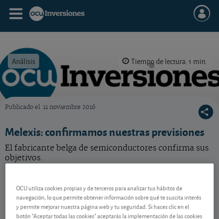
Análisis
Tiempo de lectura: 1 min.
Publicado el
11 noviembre 2016
OCU Inversiones
Melexis: confirmamos nuestras previsiones
El fabricante belga de semiconductores confirma sus
objetivos.
Melexis
72,00 EUR
OCU utiliza cookies propias y de terceros para analizar tus hábitos de
BE0165385973
navegación, lo que permite obtener información sobre qué te suscita interés
0,65 EUR (0,91 %)
07/08/2026 Bruselas
y permite mejorar nuestra página web y tu seguridad. Si haces clic en el
botón "Aceptar todas las cookies" aceptarás la implementación de las cookies