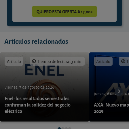
QUIERO ESTA OFERTA A 17,00€
Artículos relacionados
Artículo
Tiempo de lectura: 3 min.
Artículo
T
viernes, 7 de agosto de 2026
jueves, 6 de agosto
Enel: los resultados semestrales
confirman la solidez del negocio
AXA: Nuevo mapa
eléctrico
2029