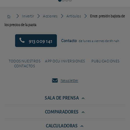
Invertir
Acciones
Artículos
Ence: presión bajista de
los precios de la pasta
913 009 141
Contacto
de lunes a viernes de 9h-14h
TODOS NUESTROS
APP OCU INVERSIONES
PUBLICACIONES
CONTACTOS
Newsletter
SALA DE PRENSA
COMPARADORES
CALCULADORAS