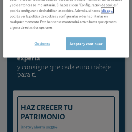
y solo entonces se implantarán. Si haces clic en "Configuración de cookies"
Ver detalladamente
podrás configurar o deshabilitar las cookies. Además, si haces
clic aquí
podrás ver la política de cookies y configurarlas o deshabilitarlas en
cualquier momento. Este banner se mantendrá activo hasta que ejecutes
alguna de estas dos opciones.
Contenido reservado a SOCIOS
Opciones
Aceptar y continuar
Gestiona tu dinero con visión
experta
y consigue que cada euro trabaje
para ti
HAZ CRECER TU
PATRIMONIO
Únete y ahorra un 35%