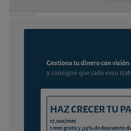
OCU Inversiones
Gestiona tu dinero con visión
y consigue que cada euro trab
HAZ CRECER TU P
17,00€/mes
1 mes gratis y ¡35% de descuento d