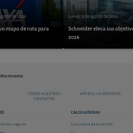
 agosto de 2026
jueves, 6 de agosto de 2026
o mapa de ruta para
Schneider eleva sus objetiv
9
2026
icio trimestral
TODOS NUESTROS
APP OCU INVERSIONES
CONTACTOS
ES
CALCULADORAS
sitos y seguros
Calculadora de la pensión