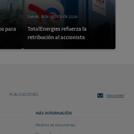
jueves, 6 de agosto de 2026
os para
TotalEnergies refuerza la
retribución al accionista
PUBLICACIONES
Newsletter
MÁS INFORMACIÓN
Modelos de documentos