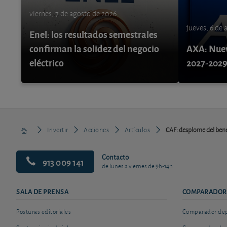
viernes, 7 de agosto de 2026
jueves, 6 de
Enel: los resultados semestrales
confirman la solidez del negocio
AXA: Nuev
eléctrico
2027-202
Invertir
Acciones
Artículos
CAF: desplome del benef
Contacto
913 009 141
de lunes a viernes de 9h-14h
SALA DE PRENSA
COMPARADOR
Posturas editoriales
Comparador depó