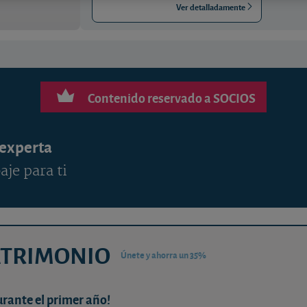
Ver detalladamente
Contenido reservado a SOCIOS
 experta
aje para ti
ATRIMONIO
Únete y ahorra un 35%
urante el primer año!