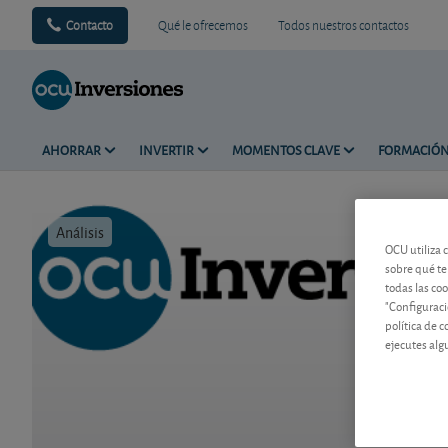
Contacto
Qué le ofrecemos
Todos nuestros contactos
AHORRAR
INVERTIR
MOMENTOS CLAVE
FORMACIÓ
Análisis
Tiempo de 
OCU utiliza 
sobre qué te
todas las co
"Configuraci
política de 
ejecutes alg