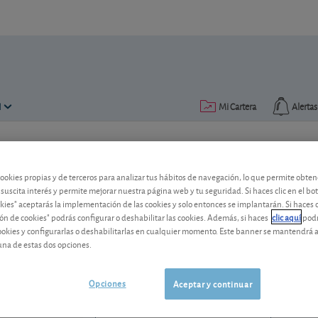
N
Mi Cartera
Alertas
Publicado el
28 octubre 2016
lectura: 1 min.
cookies propias y de terceros para analizar tus hábitos de navegación, lo que permite obte
CAF: desplome del beneficio
 suscita interés y permite mejorar nuestra página web y tu seguridad. Si haces clic en el bo
okies" aceptarás la implementación de las cookies y solo entonces se implantarán. Si haces c
ón de cookies" podrás configurar o deshabilitar las cookies. Además, si haces
clic aquí
podr
El fabricante de ferrocarriles español n
cookies y configurarlas o deshabilitarlas en cualquier momento. Este banner se mantendrá 
precio?
una de estas dos opciones.
CAF
67,70 EUR
ES0121975009
Opciones
Aceptar y continuar
-0,7 EUR (-1,02 %)
07/08/2026 Madrid