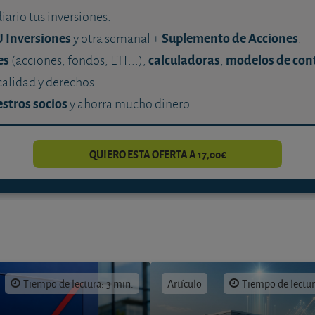
diario tus inversiones.
U Inversiones
Suplemento de Acciones
y otra semanal +
.
es
calculadoras
modelos de con
(acciones, fondos, ETF...),
,
calidad y derechos.
stros socios
y ahorra mucho dinero.
QUIERO ESTA OFERTA A 17,00€
Tiempo de lectura: 3 min.
Artículo
Tiempo de lectur