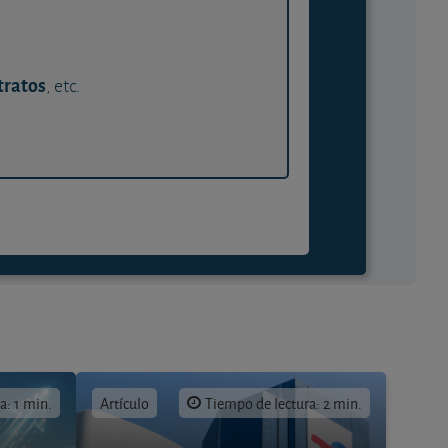
tratos
, etc.
a: 1 min.
Artículo
Tiempo de lectura: 2 min.