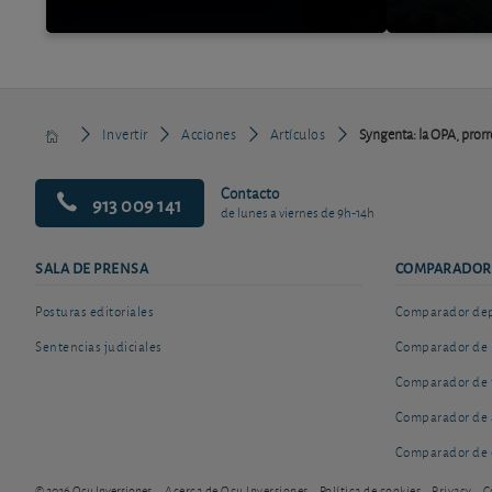
Invertir
Acciones
Artículos
Syngenta: la OPA, prorr
Contacto
913 009 141
de lunes a viernes de 9h-14h
SALA DE PRENSA
COMPARADOR
Posturas editoriales
Comparador depó
Sentencias judiciales
Comparador de 
Comparador de 
Comparador de 
Comparador de 
© 2026 Ocu Inversiones
Acerca de Ocu Inversiones
Política de cookies
Privacy
C