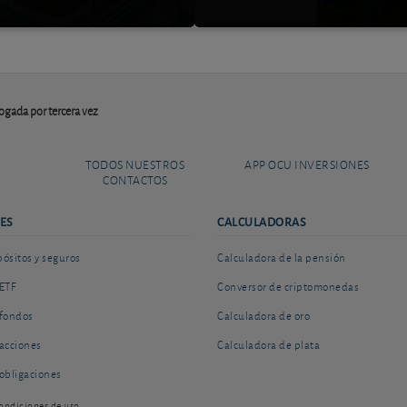
ogada por tercera vez
TODOS NUESTROS
APP OCU INVERSIONES
CONTACTOS
ES
CALCULADORAS
sitos y seguros
Calculadora de la pensión
ETF
Conversor de criptomonedas
fondos
Calculadora de oro
acciones
Calculadora de plata
obligaciones
ondiciones de uso