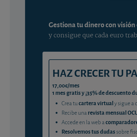
Gestiona tu dinero con visión
y consigue que cada euro trab
HAZ CRECER TU P
17,00€/mes
1 mes gratis y ¡35% de descuento d
cartera virtual
Crea tu
y sigue a 
revista mensual OC
Recibe una
comparador
Accede en la web a
Resolvemos tus dudas
sobre fis