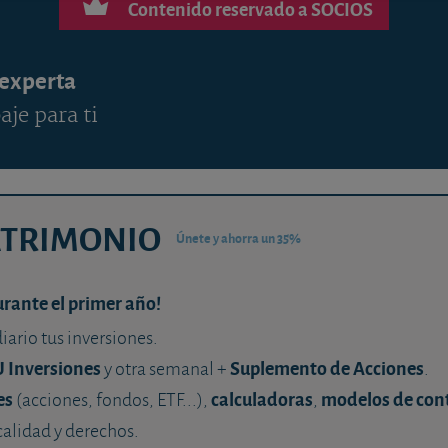
Contenido reservado a SOCIOS
 experta
aje para ti
ATRIMONIO
Únete y ahorra un 35%
urante el primer año!
diario tus inversiones.
U Inversiones
Suplemento de Acciones
y otra semanal +
.
es
calculadoras
modelos de con
(acciones, fondos, ETF...),
,
calidad y derechos.