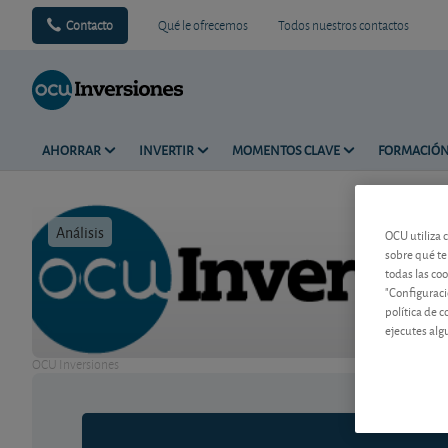
Contacto
Qué le ofrecemos
Todos nuestros contactos
AHORRAR
INVERTIR
MOMENTOS CLAVE
FORMACIÓ
Análisis
Tiempo de 
OCU utiliza 
sobre qué te
todas las co
"Configuraci
política de 
ejecutes alg
OCU Inversiones