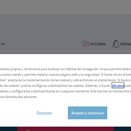
N
Mi Cartera
Alertas
Publicado el
14 septiembre 2016
lectura: 2 min.
cookies propias y de terceros para analizar tus hábitos de navegación, lo que permite obte
 suscita interés y permite mejorar nuestra página web y tu seguridad. Si haces clic en el bo
Syngenta: la OPA, prorrogada
okies" aceptarás la implementación de las cookies y solo entonces se implantarán. Si haces c
ón de cookies" podrás configurar o deshabilitar las cookies. Además, si haces
clic aquí
podr
ChemChina renovó por tercera vez la OP
cookies y configurarlas o deshabilitarlas en cualquier momento. Este banner se mantendrá 
noviembre. Sepa qué hacer.
una de estas dos opciones.
Opciones
Aceptar y continuar