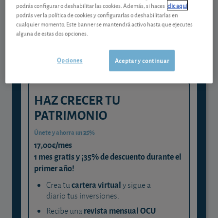
Gestiona tu dinero con visión
podrás configurar o deshabilitar las cookies. Además, si haces
clic aquí
experta
podrás ver la política de cookies y configurarlas o deshabilitarlas en
cualquier momento. Este banner se mantendrá activo hasta que ejecutes
y consigue que cada euro trabaje
alguna de estas dos opciones.
para ti
Opciones
Aceptar y continuar
HAZ CRECER TU
PATRIMONIO
Únete y ahorra un 35%
17,00€/mes
1 mes gratis y ¡35% de descuento durante el
primer año!
cartera virtual
Crea tu
y sigue a
diario tus inversiones.
revista mensual OCU
Recibe una