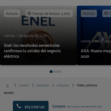
Artículo
Tiempo de lectura: 3 min.
Artículo
T
viernes, 7 de agosto de 2026
jueves, 6 de agosto
Enel: los resultados semestrales
confirman la solidez del negocio
AXA: Nuevo mapa
eléctrico
2029
Invertir
Acciones
Artículos
Metro: próxima
escisión
913 009 141
Contacto
de lunes a viernes de 9h-14h