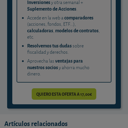
Inversiones
y otra semanal +
Suplemento de Acciones
.
comparadores
Accede en la web a
(acciones, fondos, ETF...),
calculadoras
modelos de contratos
,
,
etc.
Resolvemos tus dudas
sobre
fiscalidad y derechos.
ventajas para
Aprovecha las
nuestros socios
y ahorra mucho
dinero.
QUIERO ESTA OFERTA A 17,00€
Artículos relacionados