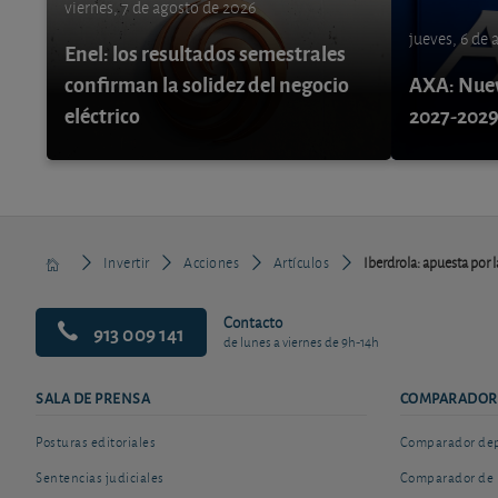
viernes, 7 de agosto de 2026
jueves, 6 de
Enel: los resultados semestrales
confirman la solidez del negocio
AXA: Nuev
eléctrico
2027-202
Invertir
Acciones
Artículos
Iberdrola: apuesta por l
Contacto
913 009 141
de lunes a viernes de 9h-14h
SALA DE PRENSA
COMPARADOR
Posturas editoriales
Comparador depó
Sentencias judiciales
Comparador de 