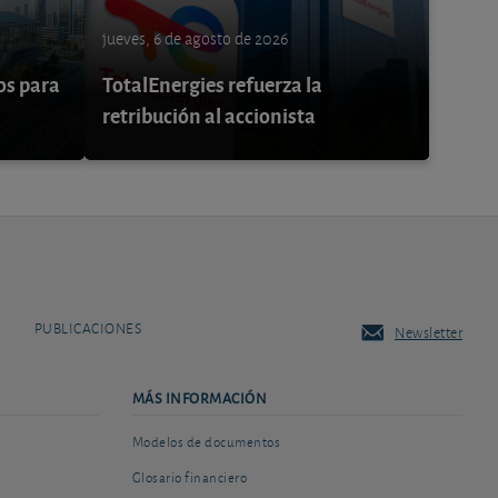
jueves, 6 de agosto de 2026
os para
TotalEnergies refuerza la
retribución al accionista
PUBLICACIONES
Newsletter
MÁS INFORMACIÓN
Modelos de documentos
Glosario financiero