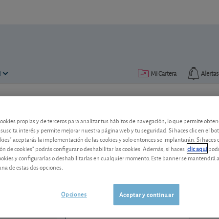
N
Mi Cartera
Alertas
Publicado el
08 septiembre 2016
lectura: 1 min.
cookies propias y de terceros para analizar tus hábitos de navegación, lo que permite obte
Iberdrola: apuesta por la en
 suscita interés y permite mejorar nuestra página web y tu seguridad. Si haces clic en el bo
okies" aceptarás la implementación de las cookies y solo entonces se implantarán. Si haces c
ón de cookies" podrás configurar o deshabilitar las cookies. Además, si haces
clic aquí
podr
La eléctrica española confía en el Reino
cookies y configurarlas o deshabilitarlas en cualquier momento. Este banner se mantendrá 
una de estas dos opciones.
Iberdrola
20,70 EUR
ES0144580Y14
-0,02 EUR (-0,10 %)
Opciones
Aceptar y continuar
07/08/2026 Madrid
Ver detalladamente