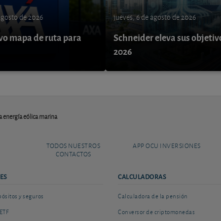
 agosto de 2026
jueves, 6 de agosto de 2026
o mapa de ruta para
Schneider eleva sus objetiv
9
2026
a energía eólica marina
TODOS NUESTROS
APP OCU INVERSIONES
CONTACTOS
ES
CALCULADORAS
sitos y seguros
Calculadora de la pensión
ETF
Conversor de criptomonedas