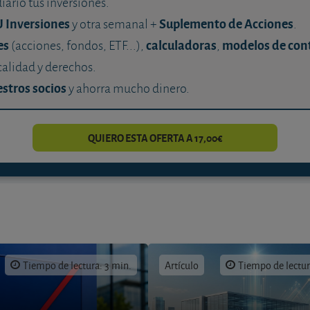
diario tus inversiones.
U Inversiones
Suplemento de Acciones
y otra semanal +
.
es
calculadoras
modelos de con
(acciones, fondos, ETF...),
,
calidad y derechos.
stros socios
y ahorra mucho dinero.
QUIERO ESTA OFERTA A 17,00€
Tiempo de lectura: 3 min.
Artículo
Tiempo de lectur