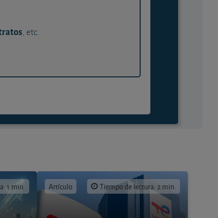
tratos
, etc.
a: 1 min.
Artículo
Tiempo de lectura: 2 min.