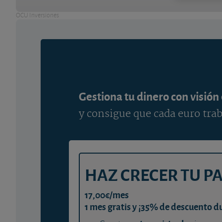
OCU Inversiones
Gestiona tu dinero con visión
y consigue que cada euro trab
HAZ CRECER TU P
17,00€/mes
1 mes gratis y ¡35% de descuento d