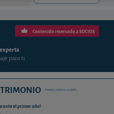
Contenido reservado a SOCIOS
 experta
aje para ti
ATRIMONIO
Únete y ahorra un 35%
urante el primer año!