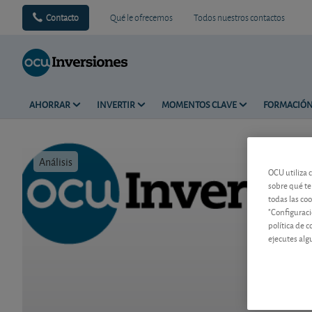
Contacto
Qué le ofrecemos
Todos nuestros contactos
AHORRAR
INVERTIR
MOMENTOS CLAVE
FORMACIÓ
Análisis
Tiempo de 
OCU utiliza 
sobre qué te
todas las co
"Configuraci
política de 
ejecutes alg