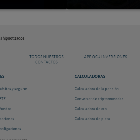
os hipnotizados
TODOS NUESTROS
APP OCU INVERSIONES
CONTACTOS
ES
CALCULADORAS
sitos y seguros
Calculadora de la pensión
ETF
Conversor de criptomonedas
fondos
Calculadora de oro
acciones
Calculadora de plata
obligaciones
ondiciones de uso