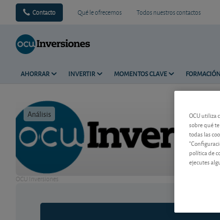
Contacto
Qué le ofrecemos
Todos nuestros contactos
AHORRAR
INVERTIR
MOMENTOS CLAVE
FORMACIÓ
Análisis
Tiempo de 
OCU utiliza 
sobre qué te
todas las co
"Configuraci
política de 
ejecutes alg
OCU Inversiones