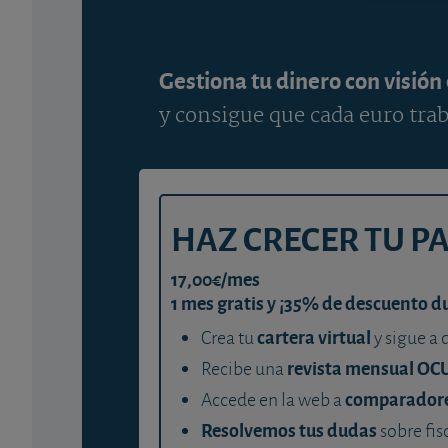
Gestiona tu dinero con visión
y consigue que cada euro trab
HAZ CRECER TU P
17,00€/mes
1 mes gratis y ¡35% de descuento d
cartera virtual
Crea tu
y sigue a 
revista mensual OC
Recibe una
comparador
Accede en la web a
Resolvemos tus dudas
sobre fis