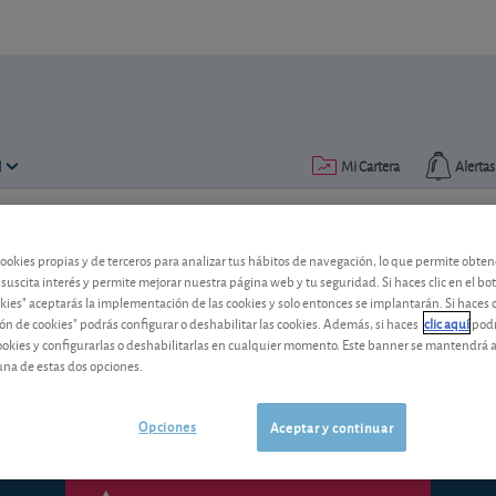
N
Mi Cartera
Alertas
Publicado el
26 septiembre 2016
lectura: 6 min.
cookies propias y de terceros para analizar tus hábitos de navegación, lo que permite obte
 suscita interés y permite mejorar nuestra página web y tu seguridad. Si haces clic en el bo
Clima bursátil: mercados hi
okies" aceptarás la implementación de las cookies y solo entonces se implantarán. Si haces c
ón de cookies" podrás configurar o deshabilitar las cookies. Además, si haces
clic aquí
podr
Repaso a la actualidad bursátil de la se
cookies y configurarlas o deshabilitarlas en cualquier momento. Este banner se mantendrá 
Bolsa española.
una de estas dos opciones.
Opciones
Aceptar y continuar