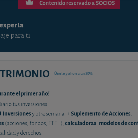
Contenido reservado a SOCIOS
 experta
aje para ti
ATRIMONIO
Únete y ahorra un 35%
urante el primer año!
diario tus inversiones.
U Inversiones
Suplemento de Acciones
y otra semanal +
.
es
calculadoras
modelos de con
(acciones, fondos, ETF...),
,
calidad y derechos.