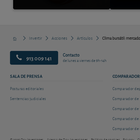
Invertir
Acciones
Artículos
Clima bursátil: mercad
Contacto
913 009 141
de lunes a viernes de 9h-14h
SALA DE PRENSA
COMPARADOR
Posturas editoriales
Comparador depó
Sentencias judiciales
Comparador de 
Comparador de 
Comparador de 
Comparador de 
© 2026 Ocu Inversiones
Acerca de Ocu Inversiones
Política de cookies
Privacy
C