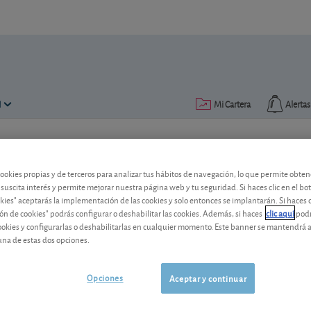
N
Mi Cartera
Alertas
Publicado el
19 agosto 2016
lectura: 2 min.
cookies propias y de terceros para analizar tus hábitos de navegación, lo que permite obte
Vidrala: buenos resultados, 
 suscita interés y permite mejorar nuestra página web y tu seguridad. Si haces clic en el bo
okies" aceptarás la implementación de las cookies y solo entonces se implantarán. Si haces c
Vea qué mercados dieron alas a la compa
ón de cookies" podrás configurar o deshabilitar las cookies. Además, si haces
clic aquí
podr
cookies y configurarlas o deshabilitarlas en cualquier momento. Este banner se mantendrá 
corren el riesgo de hacerlo.
una de estas dos opciones.
Vidrala
88,10 EUR
-
ES0183746314
Opciones
Aceptar y continuar
06/08/2026
Madrid