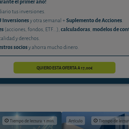
urante el primer año!
diario tus inversiones.
U Inversiones
Suplemento de Acciones
y otra semanal +
.
es
calculadoras
modelos de con
(acciones, fondos, ETF...),
,
calidad y derechos.
stros socios
y ahorra mucho dinero.
QUIERO ESTA OFERTA A 17,00€
Tiempo de lectura: 1 min.
Artículo
Tiempo de lectur