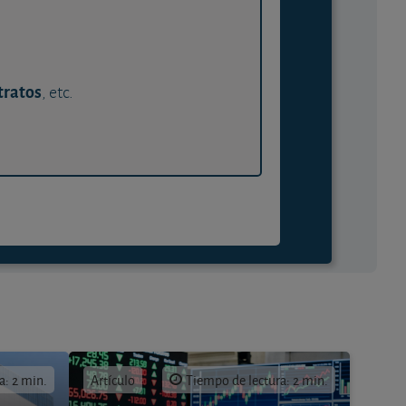
tratos
, etc.
a: 2 min.
Artículo
Tiempo de lectura: 2 min.