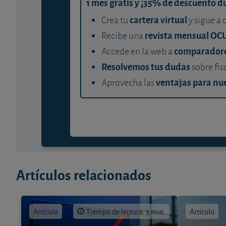
1 mes gratis y ¡35% de descuento d
cartera virtual
Crea tu
y sigue a 
revista mensual OC
Recibe una
comparador
Accede en la web a
Resolvemos tus dudas
sobre fis
ventajas para nue
Aprovecha las
Artículos relacionados
Artículo
Tiempo de lectura: 3 min.
Artículo