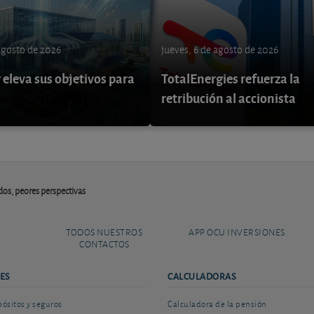
 agosto de 2026
jueves, 6 de agosto de 2026
eleva sus objetivos para
TotalEnergies refuerza la
retribución al accionista
dos, peores perspectivas
TODOS NUESTROS
APP OCU INVERSIONES
CONTACTOS
ES
CALCULADORAS
sitos y seguros
Calculadora de la pensión