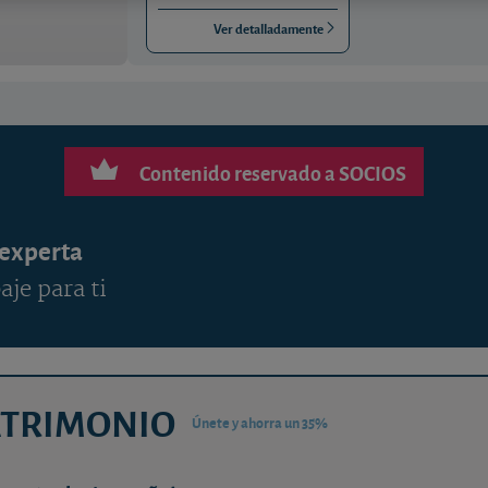
Ver detalladamente
Contenido reservado a SOCIOS
 experta
aje para ti
ATRIMONIO
Únete y ahorra un 35%