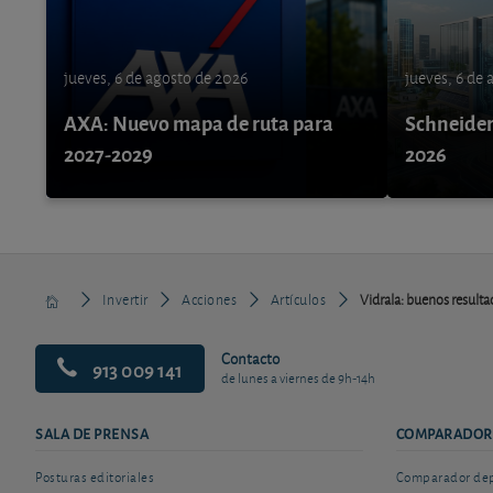
jueves, 6 de agosto de 2026
jueves, 6 de
AXA: Nuevo mapa de ruta para
Schneider 
2027-2029
2026
Invertir
Acciones
Artículos
Vidrala: buenos resulta
Contacto
913 009 141
de lunes a viernes de 9h-14h
SALA DE PRENSA
COMPARADOR
Posturas editoriales
Comparador depó