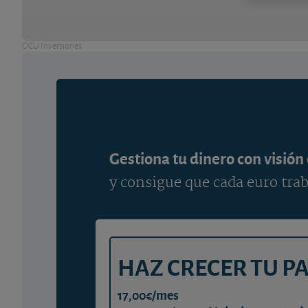
OCU Inversiones
Gestiona tu dinero con visión
y consigue que cada euro trab
HAZ CRECER TU P
17,00€/mes