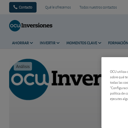
Contacto
Qué le ofrecemos
Todos nuestros contactos
AHORRAR
INVERTIR
MOMENTOS CLAVE
FORMACIÓ
Análisis
Tiempo de 
OCU utiliza 
sobre qué te
todas las co
"Configuraci
política de 
ejecutes alg