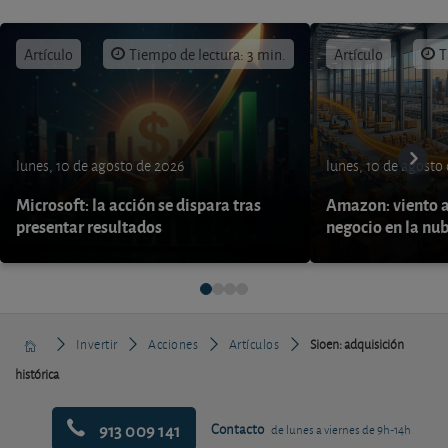
Artículo
Tiempo de lectura: 3 min.
Artículo
T
lunes, 10 de agosto de 2026
lunes, 10 de agosto
Microsoft: la acción se dispara tras
Amazon: viento a
presentar resultados
negocio en la nu
Invertir
Acciones
Artículos
Sioen: adquisición
histórica
913 009 141
Contacto
de lunes a viernes de 9h-14h