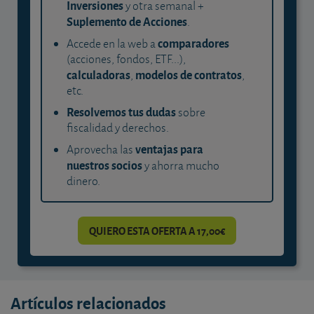
Inversiones
y otra semanal +
Suplemento de Acciones
.
comparadores
Accede en la web a
(acciones, fondos, ETF...),
calculadoras
modelos de contratos
,
,
etc.
Resolvemos tus dudas
sobre
fiscalidad y derechos.
ventajas para
Aprovecha las
nuestros socios
y ahorra mucho
dinero.
QUIERO ESTA OFERTA A 17,00€
Artículos relacionados