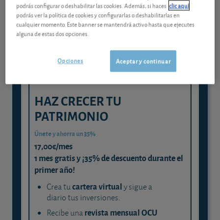
Gestiona tu dinero con visión
podrás configurar o deshabilitar las cookies. Además, si haces
clic aquí
experta
podrás ver la política de cookies y configurarlas o deshabilitarlas en
cualquier momento. Este banner se mantendrá activo hasta que ejecutes
y consigue que cada euro trabaje
alguna de estas dos opciones.
para ti
Opciones
Aceptar y continuar
HAZ CRECER TU
PATRIMONIO
Únete y ahorra un 35%
17,00€/mes
1 mes gratis y ¡35% de descuento durante el
primer año!
cartera virtual
Crea tu
y sigue a
diario tus inversiones.
revista mensual OCU
Recibe una