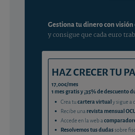
Gestiona tu dinero con visión
y consigue que cada euro trab
HAZ CRECER TU P
17,00€/mes
1 mes gratis y ¡35% de descuento d
cartera virtual
Crea tu
y sigue a 
revista mensual OC
Recibe una
comparador
Accede en la web a
Resolvemos tus dudas
sobre fis