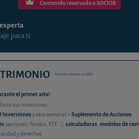
Contenido reservado a SOCIOS
 experta
aje para ti
ATRIMONIO
Únete y ahorra un 35%
urante el primer año!
diario tus inversiones.
U Inversiones
Suplemento de Acciones
y otra semanal +
.
es
calculadoras
modelos de con
(acciones, fondos, ETF...),
,
calidad y derechos.