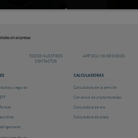
trales sin sorpresas
TODOS NUESTROS
APP OCU INVERSIONES
CONTACTOS
ES
CALCULADORAS
sitos y seguros
Calculadora de la pensión
ETF
Conversor de criptomonedas
fondos
Calculadora de oro
acciones
Calculadora de plata
obligaciones
ondiciones de uso