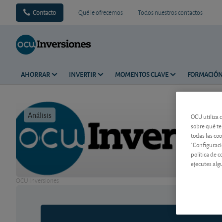
Contacto
Qué le ofrecemos
Todos nuestros contactos
AHORRAR
INVERTIR
MOMENTOS CLAVE
FORMACIÓ
Análisis
Tiempo de 
OCU utiliza 
sobre qué te
todas las co
"Configuraci
política de 
ejecutes alg
OCU Inversiones