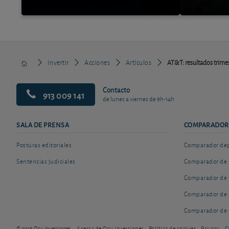
Invertir
Acciones
Artículos
AT&T: resultados trimes
Contacto
913 009 141
de lunes a viernes de 9h-14h
SALA DE PRENSA
COMPARADOR
Posturas editoriales
Comparador depó
Sentencias judiciales
Comparador de 
Comparador de 
Comparador de 
Comparador de 
© 2026 Ocu Inversiones
Acerca de Ocu Inversiones
Política de cookies
Privacy
C