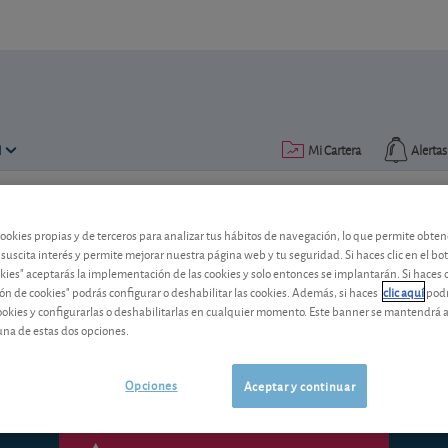
N
Mi Cartera
Alertas
Publicado el
22 agosto 2016
lectura: 2 min.
cookies propias y de terceros para analizar tus hábitos de navegación, lo que permite obte
 suscita interés y permite mejorar nuestra página web y tu seguridad. Si haces clic en el bo
AT&T: resultados trimestrale
okies" aceptarás la implementación de las cookies y solo entonces se implantarán. Si haces c
ón de cookies" podrás configurar o deshabilitar las cookies. Además, si haces
clic aquí
podr
Los resultados del segundo trimestre d
cookies y configurarlas o deshabilitarlas en cualquier momento. Este banner se mantendrá 
norteamericano cumplen con las expect
una de estas dos opciones.
Opciones
Aceptar y continuar