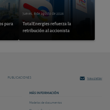
jueves, 6 de agosto de 2026
os para
TotalEnergies refuerza la
retribución al accionista
PUBLICACIONES
Newsletter
MÁS INFORMACIÓN
Modelos de documentos