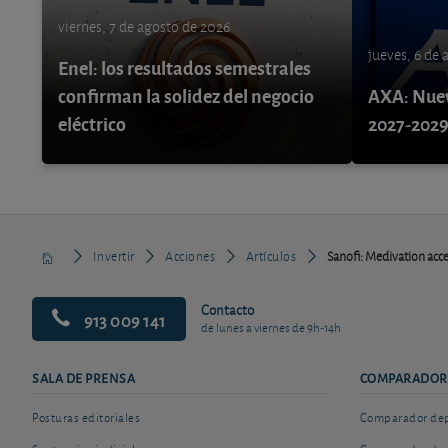
viernes, 7 de agosto de 2026
jueves, 6 de
Enel: los resultados semestrales
confirman la solidez del negocio
AXA: Nuev
eléctrico
2027-202
Invertir
Acciones
Artículos
Sanofi: Medivation acc
Contacto
913 009 141
de lunes a viernes de 9h-14h
SALA DE PRENSA
COMPARADOR
Posturas editoriales
Comparador depó