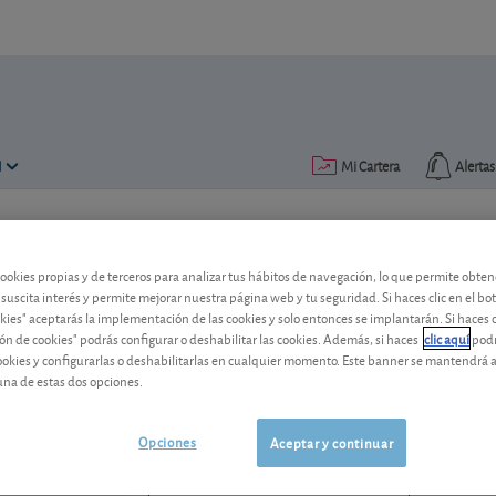
N
Mi Cartera
Alertas
Publicado el
11 julio 2016
lectura: 1 min.
cookies propias y de terceros para analizar tus hábitos de navegación, lo que permite obte
Sanofi: Medivation accede a
 suscita interés y permite mejorar nuestra página web y tu seguridad. Si haces clic en el bo
okies" aceptarás la implementación de las cookies y solo entonces se implantarán. Si haces c
ón de cookies" podrás configurar o deshabilitar las cookies. Además, si haces
clic aquí
podr
La biotecnológica americana accede fin
cookies y configurarlas o deshabilitarlas en cualquier momento. Este banner se mantendrá 
Sanofi.
una de estas dos opciones.
Sanofi
74,73 EUR
FR0000120578
Opciones
Aceptar y continuar
0,42 EUR (0,57 %)
07/08/2026 París