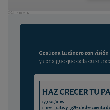
OCU Inversiones
Gestiona tu dinero con visión
y consigue que cada euro trab
HAZ CRECER TU P
17,00€/mes
1 mes gratis y ¡35% de descuento d