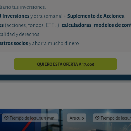
diario tus inversiones.
U Inversiones
Suplemento de Acciones
y otra semanal +
.
es
calculadoras
modelos de con
(acciones, fondos, ETF...),
,
calidad y derechos.
stros socios
y ahorra mucho dinero.
QUIERO ESTA OFERTA A 17,00€
Tiempo de lectura: 3 min.
Artículo
Tiempo de lectur