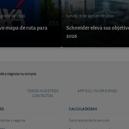
 agosto de 2026
jueves, 6 de agosto de 2026
o mapa de ruta para
Schneider eleva sus objetiv
9
2026
ede a negociar su compra
TODOS NUESTROS
APP OCU INVERSIONES
CONTACTOS
ES
CALCULADORAS
sitos y seguros
Calculadora de la pensión