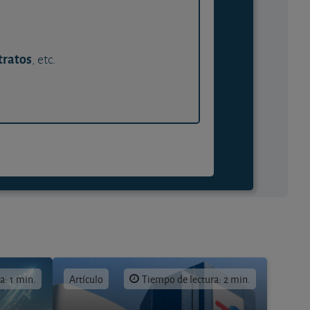
tratos
, etc.
a: 1 min.
Artículo
Tiempo de lectura: 2 min.