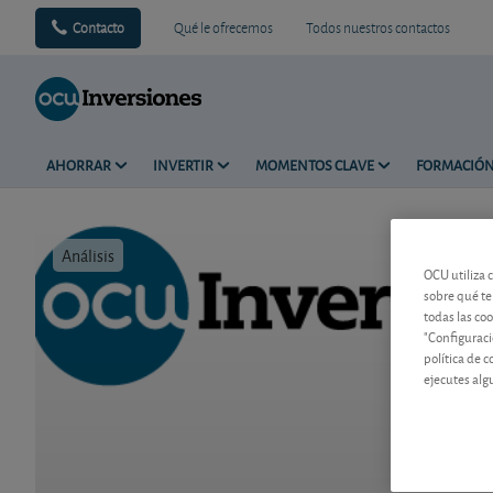
Contacto
Qué le ofrecemos
Todos nuestros contactos
AHORRAR
INVERTIR
MOMENTOS CLAVE
FORMACIÓ
Análisis
Tiempo de 
OCU utiliza 
sobre qué te
todas las co
"Configuraci
política de 
ejecutes alg