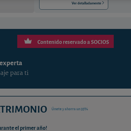
Ver detalladamente
Contenido reservado a SOCIOS
 experta
aje para ti
ATRIMONIO
Únete y ahorra un 35%
urante el primer año!