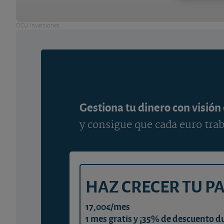
OCU Inversiones
Gestiona tu dinero con visión
y consigue que cada euro trab
HAZ CRECER TU P
17,00€/mes
1 mes gratis y ¡35% de descuento d