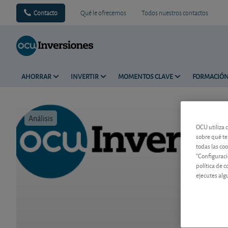
Contacto
Qué le ofrecemos
Todos nuestros contactos
AHORRAR
INVERTIR
MOMENTOS CLAVE
FORMACIÓ
Análisis
Tiempo de 
OCU utiliza 
sobre qué te
todas las co
"Configuraci
política de 
ejecutes alg