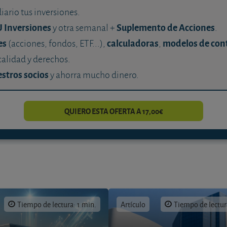
diario tus inversiones.
U Inversiones
Suplemento de Acciones
y otra semanal +
.
es
calculadoras
modelos de con
(acciones, fondos, ETF...),
,
calidad y derechos.
stros socios
y ahorra mucho dinero.
QUIERO ESTA OFERTA A 17,00€
Tiempo de lectura: 1 min.
Artículo
Tiempo de lectur