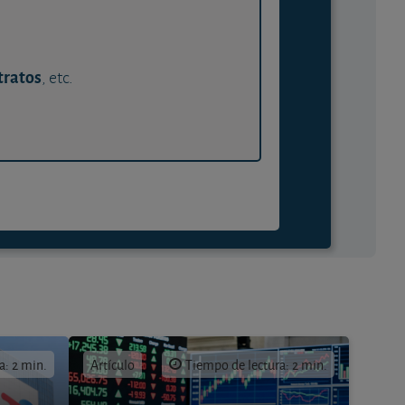
tratos
, etc.
a: 2 min.
Artículo
Tiempo de lectura: 2 min.