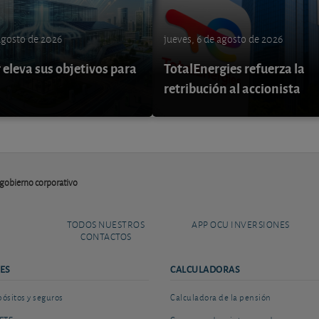
 agosto de 2026
jueves, 6 de agosto de 2026
eleva sus objetivos para
TotalEnergies refuerza la
retribución al accionista
 gobierno corporativo
TODOS NUESTROS
APP OCU INVERSIONES
CONTACTOS
ES
CALCULADORAS
sitos y seguros
Calculadora de la pensión