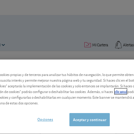
N
Mi Cartera
Alertas
Publicado el
14 julio 2016
lectura: 2 min.
cookies propias y de terceros para analizar tus hábitos de navegación, lo que permite obte
Azkoyen: paso atrás en gobi
 suscita interés y permite mejorar nuestra página web y tu seguridad. Si haces clic en el bo
okies" aceptarás la implementación de las cookies y solo entonces se implantarán. Si haces c
ón de cookies" podrás configurar o deshabilitar las cookies. Además, si haces
clic aquí
podr
El fabricante de máquinas expendedoras
cookies y configurarlas o deshabilitarlas en cualquier momento. Este banner se mantendrá 
accionistas.
una de estas dos opciones.
Azkoyen
10,10 EUR
ES0112458312
Opciones
Aceptar y continuar
-0,15 EUR (-1,46 %)
06/08/2026 Madrid