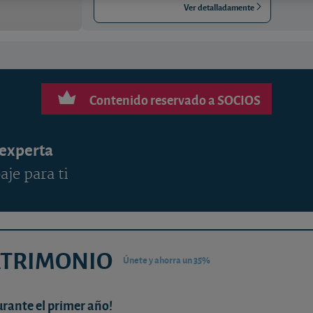
Ver detalladamente
Contenido reservado a SOCIOS
 experta
aje para ti
ATRIMONIO
Únete y ahorra un 35%
urante el primer año!