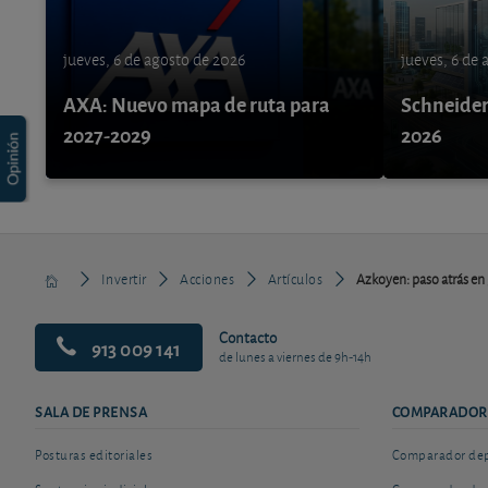
jueves, 6 de agosto de 2026
jueves, 6 de
AXA: Nuevo mapa de ruta para
Schneider 
2027-2029
2026
Invertir
Acciones
Artículos
Azkoyen: paso atrás en
Contacto
913 009 141
de lunes a viernes de 9h-14h
SALA DE PRENSA
COMPARADOR
Posturas editoriales
Comparador depó