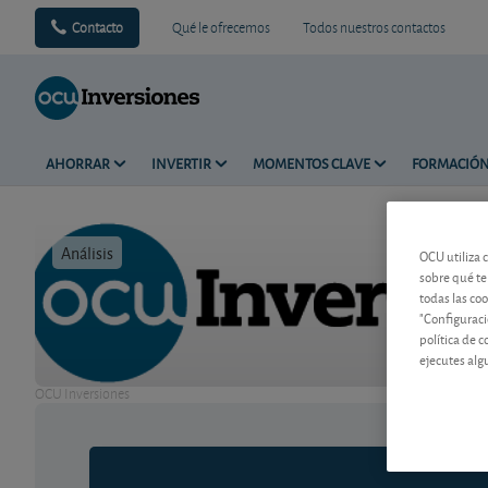
Contacto
Qué le ofrecemos
Todos nuestros contactos
AHORRAR
INVERTIR
MOMENTOS CLAVE
FORMACIÓ
Análisis
Tiempo de 
OCU utiliza 
sobre qué te
todas las co
"Configuraci
política de 
ejecutes alg
OCU Inversiones