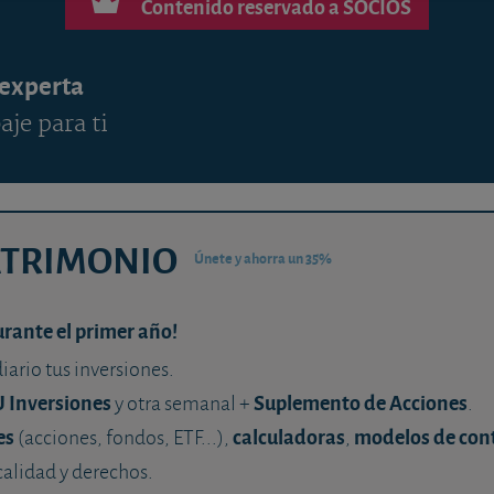
Contenido reservado a SOCIOS
 experta
aje para ti
ATRIMONIO
Únete y ahorra un 35%
urante el primer año!
diario tus inversiones.
U Inversiones
Suplemento de Acciones
y otra semanal +
.
es
calculadoras
modelos de con
(acciones, fondos, ETF...),
,
calidad y derechos.