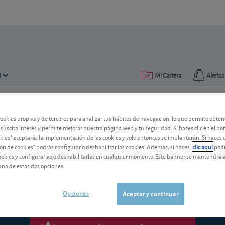
N
Mi Cartera
Alertas
Publicado el
04 julio 2016
lectura: 1 min.
cookies propias y de terceros para analizar tus hábitos de navegación, lo que permite obte
 suscita interés y permite mejorar nuestra página web y tu seguridad. Si haces clic en el bo
Abengoa: acuerdo con los a
okies" aceptarás la implementación de las cookies y solo entonces se implantarán. Si haces c
ón de cookies" podrás configurar o deshabilitar las cookies. Además, si haces
clic aquí
podr
cookies y configurarlas o deshabilitarlas en cualquier momento. Este banner se mantendrá 
La compañía española llega a un princip
una de estas dos opciones.
Opciones
Aceptar y continuar