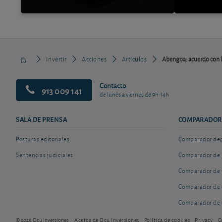
Invertir
Acciones
Artículos
Abengoa: acuerdo con l
Contacto
913 009 141
de lunes a viernes de 9h-14h
SALA DE PRENSA
COMPARADOR
Posturas editoriales
Comparador depó
Sentencias judiciales
Comparador de 
Comparador de 
Comparador de 
Comparador de 
© 2026 Ocu Inversiones
Acerca de Ocu Inversiones
Política de cookies
Privacy
C