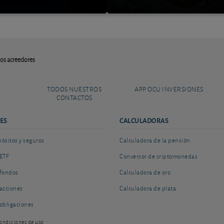
os acreedores
TODOS NUESTROS
APP OCU INVERSIONES
CONTACTOS
ES
CALCULADORAS
sitos y seguros
Calculadora de la pensión
ETF
Conversor de criptomonedas
fondos
Calculadora de oro
acciones
Calculadora de plata
obligaciones
ondiciones de uso