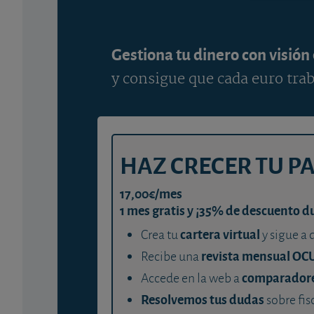
Gestiona tu dinero con visión
y consigue que cada euro trab
HAZ CRECER TU P
17,00€/mes
1 mes gratis y ¡35% de descuento d
cartera virtual
Crea tu
y sigue a 
revista mensual OC
Recibe una
comparador
Accede en la web a
Resolvemos tus dudas
sobre fis