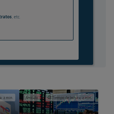
tratos
, etc.
a: 2 min.
Artículo
Tiempo de lectura: 2 min.