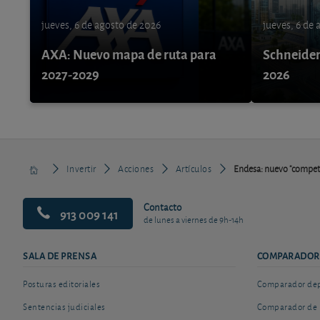
jueves, 6 de agosto de 2026
jueves, 6 de
AXA: Nuevo mapa de ruta para
Schneider 
2027-2029
2026
Invertir
Acciones
Artículos
Endesa: nuevo "compet
Contacto
913 009 141
de lunes a viernes de 9h-14h
SALA DE PRENSA
COMPARADOR
Posturas editoriales
Comparador depó
Sentencias judiciales
Comparador de 