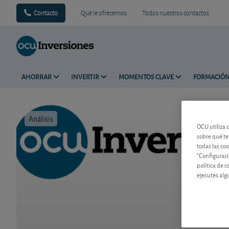
Contacto
Qué le ofrecemos
Todos nuestros contactos
AHORRAR
INVERTIR
MOMENTOS CLAVE
FORMACIÓ
Análisis
Tiempo de 
OCU utiliza 
sobre qué te
todas las co
"Configuraci
política de 
ejecutes alg