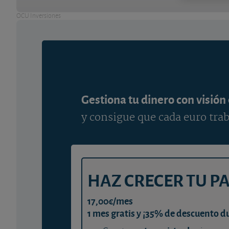
OCU Inversiones
Gestiona tu dinero con visión
y consigue que cada euro trab
HAZ CRECER TU P
17,00€/mes
1 mes gratis y ¡35% de descuento d