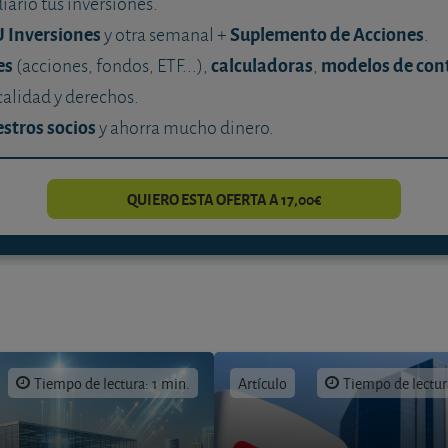
diario tus inversiones.
U Inversiones
Suplemento de Acciones
y otra semanal +
.
es
calculadoras
modelos de con
(acciones, fondos, ETF...),
,
calidad y derechos.
stros socios
y ahorra mucho dinero.
QUIERO ESTA OFERTA A 17,00€
Tiempo de lectura: 1 min.
Artículo
Tiempo de lectur