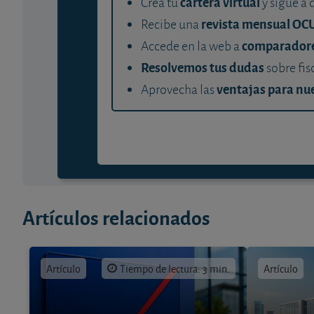
cartera virtual
Crea tu
y sigue a 
revista mensual OC
Recibe una
comparador
Accede en la web a
Resolvemos tus dudas
sobre fis
ventajas para nue
Aprovecha las
Artículos relacionados
Artículo
Tiempo de lectura: 3 min.
Artículo