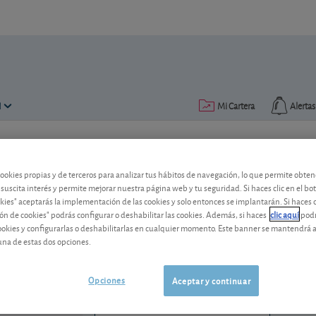
N
Mi Cartera
Alertas
Publicado el
10 junio 2016
lectura: 1 min.
cookies propias y de terceros para analizar tus hábitos de navegación, lo que permite obte
Endesa: nuevo "competidor"
 suscita interés y permite mejorar nuestra página web y tu seguridad. Si haces clic en el bo
okies" aceptarás la implementación de las cookies y solo entonces se implantarán. Si haces c
ón de cookies" podrás configurar o deshabilitar las cookies. Además, si haces
clic aquí
podr
¿Cómo afecta a las eléctricas españolas 
cookies y configurarlas o deshabilitarlas en cualquier momento. Este banner se mantendrá 
una de estas dos opciones.
Endesa
42,58 EUR
ES0130670112
0,94 EUR (2,26 %)
Opciones
Aceptar y continuar
06/08/2026 Madrid
Ver detalladamente