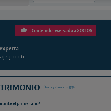
Contenido reservado a SOCIOS
 experta
aje para ti
ATRIMONIO
Únete y ahorra un 35%
urante el primer año!