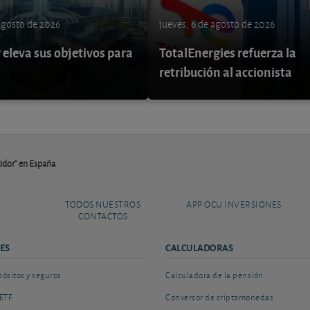
 agosto de 2026
jueves, 6 de agosto de 2026
eleva sus objetivos para
TotalEnergies refuerza la
retribución al accionista
idor" en España
TODOS NUESTROS
APP OCU INVERSIONES
CONTACTOS
ES
CALCULADORAS
sitos y seguros
Calculadora de la pensión
ETF
Conversor de criptomonedas