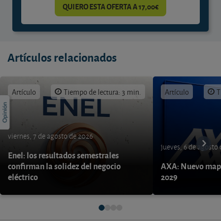
QUIERO ESTA OFERTA A 17,00€
Artículos relacionados
Artículo
Tiempo de lectura: 3 min.
Artículo
T
viernes, 7 de agosto de 2026
jueves, 6 de agosto
Enel: los resultados semestrales
confirman la solidez del negocio
AXA: Nuevo mapa
eléctrico
2029