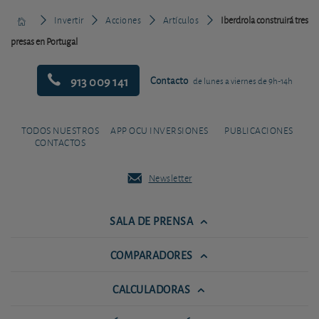
Invertir
Acciones
Artículos
Iberdrola construirá tres
presas en Portugal
913 009 141
Contacto
de lunes a viernes de 9h-14h
TODOS NUESTROS
APP OCU INVERSIONES
PUBLICACIONES
CONTACTOS
Newsletter
SALA DE PRENSA
COMPARADORES
CALCULADORAS