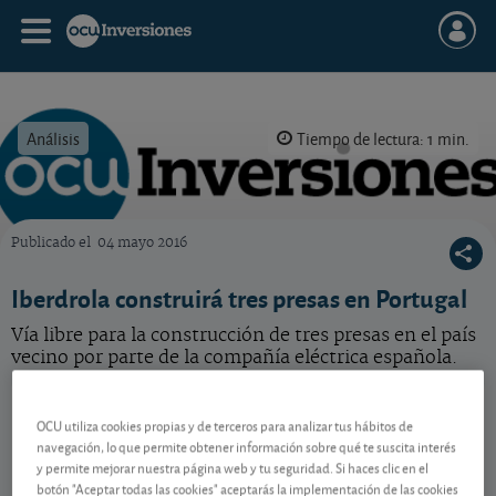
Análisis
Tiempo de lectura: 1 min.
Publicado el
04 mayo 2016
OCU Inversiones
Iberdrola construirá tres presas en Portugal
Vía libre para la construcción de tres presas en el país
vecino por parte de la compañía eléctrica española.
Iberdrola
20,70 EUR
OCU utiliza cookies propias y de terceros para analizar tus hábitos de
ES0144580Y14
navegación, lo que permite obtener información sobre qué te suscita interés
-0,02 EUR (-0,10 %)
07/08/2026 Madrid
y permite mejorar nuestra página web y tu seguridad. Si haces clic en el
botón "Aceptar todas las cookies" aceptarás la implementación de las cookies