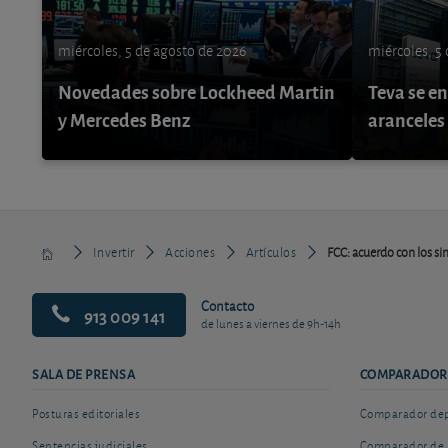
miércoles, 5 de agosto de 2026
miércoles, 5
Novedades sobre Lockheed Martin
Teva se e
y Mercedes Benz
aranceles
Invertir
Acciones
Artículos
FCC: acuerdo con los si
Contacto
913 009 141
de lunes a viernes de 9h-14h
SALA DE PRENSA
COMPARADOR
Posturas editoriales
Comparador depó
Sentencias judiciales
Comparador de 