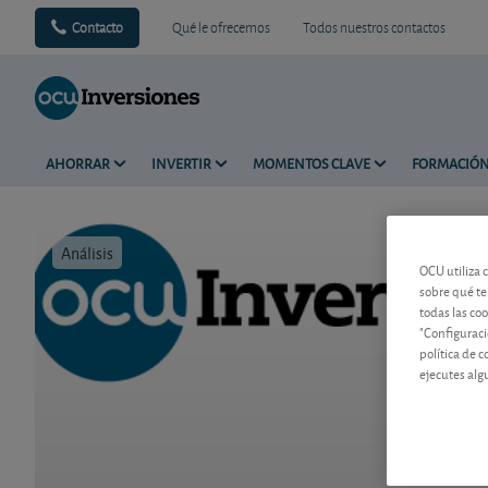
Contacto
Qué le ofrecemos
Todos nuestros contactos
AHORRAR
INVERTIR
MOMENTOS CLAVE
FORMACIÓ
Análisis
Tiempo de 
OCU utiliza 
sobre qué te
todas las co
"Configuraci
política de 
ejecutes alg