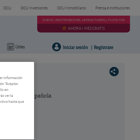
OCU
OCU Inversiones
OCU Inmobiliario
Prensa e instituciones
Análisis, recomendaciones, carteras modelo y mucho más
AHORA 1 MES GRATIS
Iniciar sesión
Regístrate
Útiles
|
ner información
tos
tón "Aceptar
lic en
ás ver la
constructora española.
activo hasta que