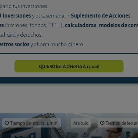
diario tus inversiones.
U Inversiones
Suplemento de Acciones
y otra semanal +
.
es
calculadoras
modelos de con
(acciones, fondos, ETF...),
,
calidad y derechos.
stros socios
y ahorra mucho dinero.
QUIERO ESTA OFERTA A 17,00€
Tiempo de lectura: 2 min.
Artículo
Tiempo de lectur