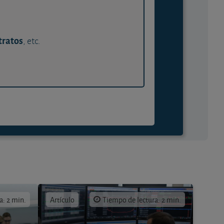
tratos
, etc.
a: 2 min.
Artículo
Tiempo de lectura: 2 min.