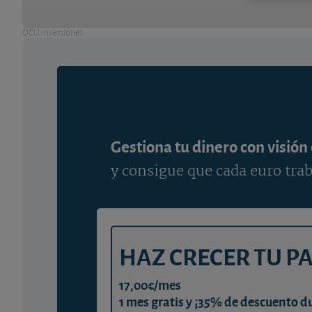
OCU Inversiones
Gestiona tu dinero con visión
y consigue que cada euro trab
HAZ CRECER TU P
17,00€/mes
1 mes gratis y ¡35% de descuento d