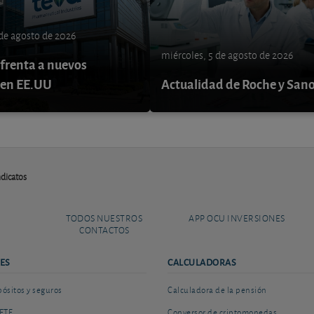
 de agosto de 2026
miércoles, 5 de agosto de 2026
nfrenta a nuevos
 en EE.UU
Actualidad de Roche y Sano
ndicatos
TODOS NUESTROS
APP OCU INVERSIONES
CONTACTOS
ES
CALCULADORAS
sitos y seguros
Calculadora de la pensión
ETF
Conversor de criptomonedas