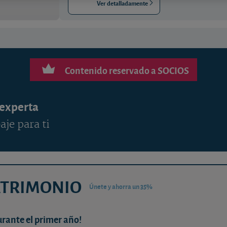
Ver detalladamente
Contenido reservado a SOCIOS
 experta
aje para ti
ATRIMONIO
Únete y ahorra un 35%
urante el primer año!