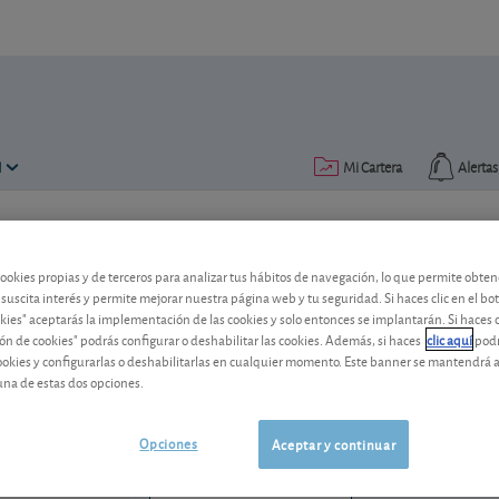
N
Mi Cartera
Alertas
Publicado el
02 mayo 2016
lectura: 1 min.
cookies propias y de terceros para analizar tus hábitos de navegación, lo que permite obte
FCC: acuerdo con los sindica
 suscita interés y permite mejorar nuestra página web y tu seguridad. Si haces clic en el bo
okies" aceptarás la implementación de las cookies y solo entonces se implantarán. Si haces c
ón de cookies" podrás configurar o deshabilitar las cookies. Además, si haces
clic aquí
podr
Buenas noticias para las cuentas de la 
cookies y configurarlas o deshabilitarlas en cualquier momento. Este banner se mantendrá 
una de estas dos opciones.
FCC
11,16 EUR
-
ES0122060314
Opciones
Aceptar y continuar
05/08/2026
Madrid