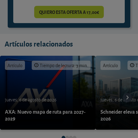
QUIERO ESTA OFERTA A 17,00€
Artículos relacionados
Artículo
Tiempo de lectura: 3 min.
Artículo
T
jueves, 6 de agosto de 2026
jueves, 6 de agosto
AXA: Nuevo mapa de ruta para 2027-
Schneider eleva s
2029
2026