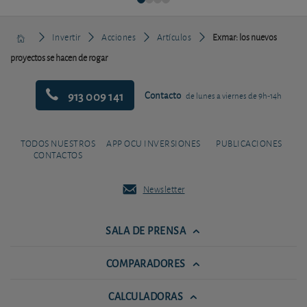
Invertir
Acciones
Artículos
Exmar: los nuevos
proyectos se hacen de rogar
913 009 141
Contacto
de lunes a viernes de 9h-14h
TODOS NUESTROS
APP OCU INVERSIONES
PUBLICACIONES
CONTACTOS
Newsletter
SALA DE PRENSA
COMPARADORES
CALCULADORAS