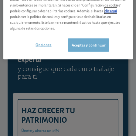
y solo entonces se implantarán. Si haces clic en "Configuración de cookies"
Ver detalladamente
podrás configurar o deshabilitar las cookies. Además, si haces
clic aquí
podrás ver la política de cookies y configurarlas o deshabilitarlas en
cualquier momento. Este banner se mantendrá activo hasta que ejecutes
alguna de estas dos opciones.
Contenido reservado a SOCIOS
Opciones
Aceptar y continuar
Gestiona tu dinero con visión
experta
y consigue que cada euro trabaje
para ti
HAZ CRECER TU
PATRIMONIO
Únete y ahorra un 35%