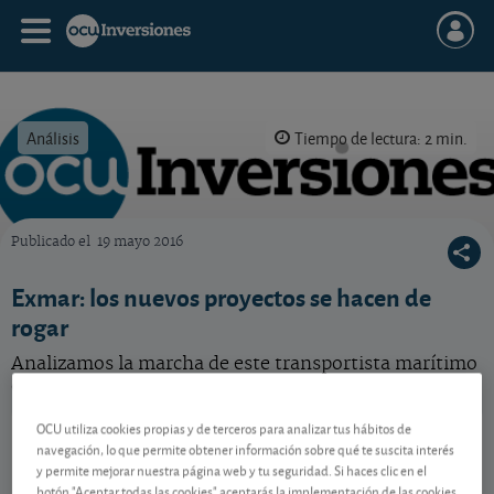
Análisis
Tiempo de lectura: 2 min.
Publicado el
19 mayo 2016
OCU Inversiones
Exmar: los nuevos proyectos se hacen de
rogar
Analizamos la marcha de este transportista marítimo
de gas.
OCU utiliza cookies propias y de terceros para analizar tus hábitos de
Exmar
11,45 EUR
navegación, lo que permite obtener información sobre qué te suscita interés
-
BE0003808251
y permite mejorar nuestra página web y tu seguridad. Si haces clic en el
06/08/2026 Bruselas
botón "Aceptar todas las cookies" aceptarás la implementación de las cookies