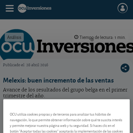
Análisis
Tiempo de lectura: 1 min.
Publicado el
28 abril 2016
OCU Inversiones
Melexis: buen incremento de las ventas
Avance de los resultados del grupo belga en el primer
trimestre del año.
Melexis
72,00 EUR
OCU utiliza cookies propias y de terceros para analizar tus hábitos de
BE0165385973
navegación, lo que permite obtener información sobre qué te suscita interés
0,65 EUR (0,91 %)
07/08/2026 Bruselas
y permite mejorar nuestra página web y tu seguridad. Si haces clic en el
botón "Aceptar todas las cookies" aceptarás la implementación de las cookies