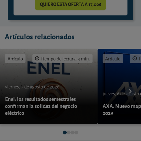
QUIERO ESTA OFERTA A 17,00€
Artículos relacionados
Artículo
Tiempo de lectura: 3 min.
Artículo
T
viernes, 7 de agosto de 2026
jueves, 6 de agosto
Enel: los resultados semestrales
confirman la solidez del negocio
AXA: Nuevo mapa
eléctrico
2029